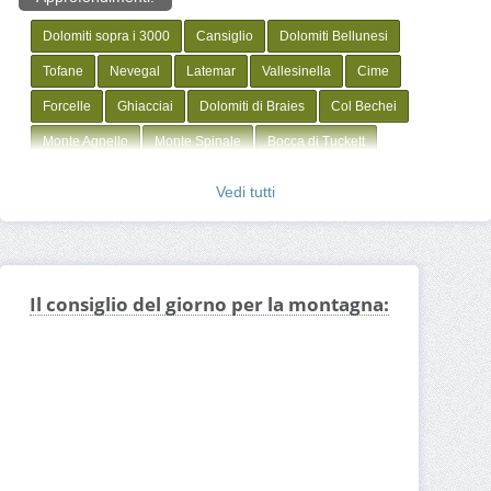
Dolomiti sopra i 3000
Cansiglio
Dolomiti Bellunesi
Tofane
Nevegal
Latemar
Vallesinella
Cime
Forcelle
Ghiacciai
Dolomiti di Braies
Col Bechei
Monte Agnello
Monte Spinale
Bocca di Tuckett
Monte Solombo
Gruppo del Sella
Cornon
Monte Cucal
Vedi tutti
Gran Vernel
Maerins
Col di Lana
Sassongher
Monte Pares
Popera
Monte Agudo
Tofana di Rozes
Gruppo Bosconero
Anello Zoldano
Sasso Pordoi
Il consiglio del giorno per la montagna:
Guglia De Amicis
Omino Spaccato
Furcia dai Fers
Monte Sella
Armentara
Conturines
La Varela
Pralongia
Punta Sola
Gruppo Monfalconi
Campanile di Val Montanaia
Monte Civetta
Lech Vert
Piz Stiga
Monte Agner
Gruppo Pala
Alpe di Fanes