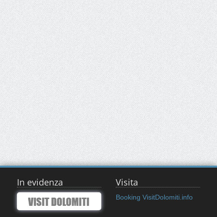
In evidenza
Visita
Booking VisitDolomiti.info