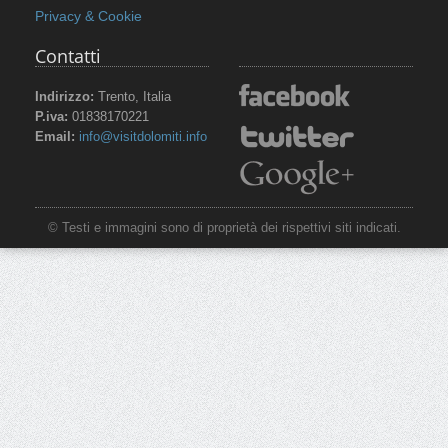
Privacy & Cookie
Contatti
Indirizzo:
Trento, Italia
P.iva:
01838170221
Email:
info@visitdolomiti.info
© Testi e immagini sono di proprietà dei rispettivi siti indicati.