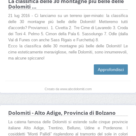
La classifica delle 30 montagne più belle delle
Cime Piatte
Monte Rudo
Grava Longia
Dolomiti ...
Piramide Carducci
Cengia Guardia di Napoleone
21 lug 2016 - Ci lanciamo su un terreno iper-minato: la classifica
Monte Piana
Alpi Aurine
Toal Erto
delle 30 montagne più belle delle Dolomiti! Metteremo tutti
d'accordo? Proviamoci. 1. Civetta 2. Tre Cime di Lavaredo 3. Croda
Monte Casella di Fuori
Monte Casella di Dentro
dei Toni 4. Pelmo 5. Cimon della Pala 6. Sassolungo 7. Odle (dalla
Monte Pra Brusà
Pian di Sella
Croda Sora i Colesei
Val di Funes con anche Sass Rigais e Furchetta) 8.
Ecco la classifica delle 30 montagne più belle delle Dolomiti! Le
Col della Croce
Col Quaterna
Monte Covolo
cime esteticamente meravigliose, nelle Dolomiti, sono innumerevoli,
ma alcune spiccano!
Monte Rosso
Alpe di Nemes
Croda Rossa di Sesto
Monti Casella
Monte Paterno
Crode Fiscaline
Approfondisci
Monte Arnese
Alpe delle Pecore
Croda dei Toni
Gruppo del Cristallo
Gruppo delle Vedrette di Ries
Creato da www.abcdolomiti.com
Costa di San Silvestro
Monte della Chiesa
Alpe San Silvestro
Cornetto di Confine
Kirchberg
Sattel
Dolomiti - Alto Adige, Provincia di Bolzano
Gruppo Rondoi-Baranci
Dolomiti di Sesto
Monte Rota
La catena famosa delle Dolomiti si estende sulle cinque provincie
italiane Alto Adige, Trentino, Belluno, Udine e Pordenone. I
cosiddetti “Monti Pallidi” risplendono al tramonto del sole in colori