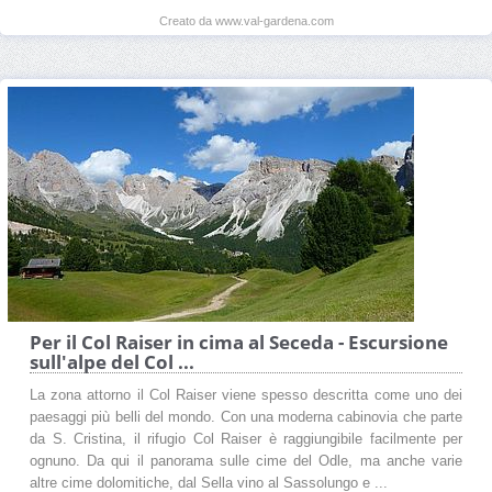
Creato da www.val-gardena.com
Per il Col Raiser in cima al Seceda - Escursione
sull'alpe del Col ...
La zona attorno il Col Raiser viene spesso descritta come uno dei
paesaggi più belli del mondo. Con una moderna cabinovia che parte
da S. Cristina, il rifugio Col Raiser è raggiungibile facilmente per
ognuno. Da qui il panorama sulle cime del Odle, ma anche varie
altre cime dolomitiche, dal Sella vino al Sassolungo e ...