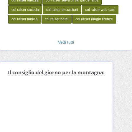
col raiser altezza
col raiser selva di val gardena bz
col raiser seceda
col raiser escursioni
col raiser web cam
col raiser funivia
col raiser hotel
col raiser rifugio firenze
Vedi tutti
Il consiglio del giorno per la montagna: