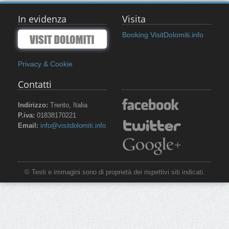
In evidenza
Visita
Booking VisitDolomiti.info
Privacy & Cookie
Contatti
Indirizzo:
Trento, Italia
P.iva:
01838170221
Email:
info@visitdolomiti.info
© Testi e immagini sono di proprietà dei rispettivi siti indicati.