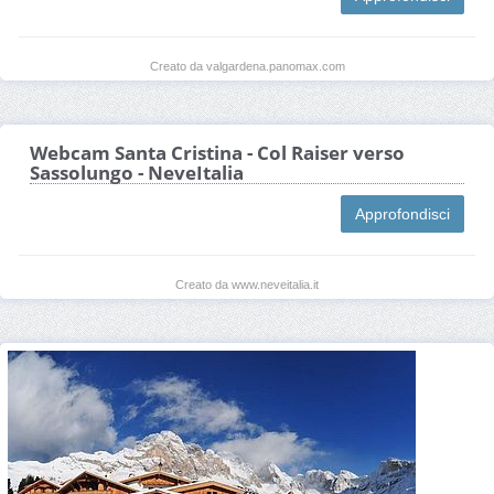
Creato da valgardena.panomax.com
Webcam Santa Cristina - Col Raiser verso
Sassolungo - NeveItalia
Approfondisci
Creato da www.neveitalia.it