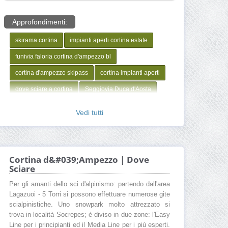
Approfondimenti:
skirama cortina
impianti aperti cortina estate
funivia faloria cortina d'ampezzo bl
cortina d'ampezzo skipass
cortina impianti aperti
dove sciare a cortina
Seggiovia Duca d'Aosta
Seggiovia Rumerlo Duca d'Aosta
Vedi tutti
Seggiovia Tofana Express
Seggiovia Roncato
Pista Forcella Rossa
Pista Olimpia
Quanto costa sciare a Area sciistica Cortina d’Ampezzo
Cortina d&#039;Ampezzo | Dove
Sciare
Maestro sci Area sciistica Cortina d’Ampezzo
Per gli amanti dello sci d'alpinismo: partendo dall'area
Corso sci Area sciistica Cortina d’Ampezzo
Lagazuoi - 5 Torri si possono effettuare numerose gite
Apertura impianti Area sciistica Cortina d’Ampezzo
scialpinistiche. Uno snowpark molto attrezzato si
trova in località Socrepes; è diviso in due zone: l'Easy
Webcam Area sciistica Cortina d’Ampezzo
Line per i principianti ed il Media Line per i più esperti.