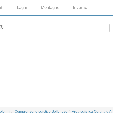
ti
Laghi
Montagne
Inverno
zo
olomiti
Comprensorio sciistico Bellunese
Area sciistica Cortina d’