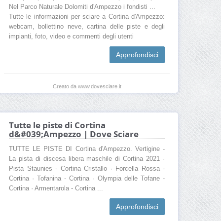
Nel Parco Naturale Dolomiti d'Ampezzo i fondisti ...
Skipass Area sciistica Cortina d’Ampezzo
Tutte le informazioni per sciare a Cortina d'Ampezzo:
Meteo Area sciistica Cortina d’Ampezzo
webcam, bollettino neve, cartina delle piste e degli
impianti, foto, video e commenti degli utenti
Cartina Area sciistica Cortina d’Ampezzo
Approfondisci
Prezzi Area sciistica Cortina d’Ampezzo
Quanta neve c'è a Area sciistica Cortina d’Ampezzo
Creato da www.dovesciare.it
Tutte le piste di Cortina
d&#039;Ampezzo | Dove Sciare
TUTTE LE PISTE DI Cortina d'Ampezzo. Vertigine -
La pista di discesa libera maschile di Cortina 2021 ·
Pista Staunies - Cortina Cristallo · Forcella Rossa -
Cortina · Tofanina - Cortina · Olympia delle Tofane -
Cortina · Armentarola - Cortina ...
Approfondisci