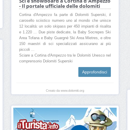
Sci e snowboard a Cortina d'Ampezzo
- Il portale ufficiale delle dolomiti
Cortina d'Ampezzo fa parte di Dolomiti Superski, il
carosello sciistico numero uno al mondo che unisce
12 località: un solo skipass per 450 impianti di risalita
e 1.220 ... Due piste dedicate, la Baby Socrepes Ski
Area Tofana e Baby Guargnè Ski Area Mietres, e oltre
150 maestri di sci specializzati assicurano ai più
piccoli ...
Sciare a Cortina d'Ampezzo tra le Dolomiti Unesco nel
comprensorio Dolomiti Superski
Approfondisci
Creato da www.dolomiti.org