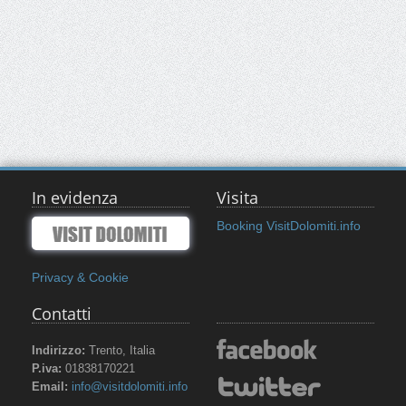
In evidenza
Visita
Booking VisitDolomiti.info
Privacy & Cookie
Contatti
Indirizzo:
Trento, Italia
P.iva:
01838170221
Email:
info@visitdolomiti.info