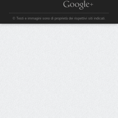
© Testi e immagini sono di proprietà dei rispettivi siti indicati.