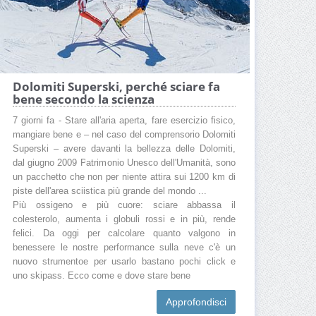
Cartina Dolomiti SuperSki
Prezzi Dolomiti SuperSki
Quanta neve c'è a Dolomiti SuperSki
Dolomiti Superski, perché sciare fa
bene secondo la scienza
7 giorni fa - Stare all'aria aperta, fare esercizio fisico,
mangiare bene e – nel caso del comprensorio Dolomiti
Superski – avere davanti la bellezza delle Dolomiti,
dal giugno 2009 Patrimonio Unesco dell'Umanità, sono
un pacchetto che non per niente attira sui 1200 km di
piste dell'area sciistica più grande del mondo ...
Più ossigeno e più cuore: sciare abbassa il
colesterolo, aumenta i globuli rossi e in più, rende
felici. Da oggi per calcolare quanto valgono in
benessere le nostre performance sulla neve c'è un
nuovo strumentoe per usarlo bastano pochi click e
uno skipass. Ecco come e dove stare bene
Approfondisci