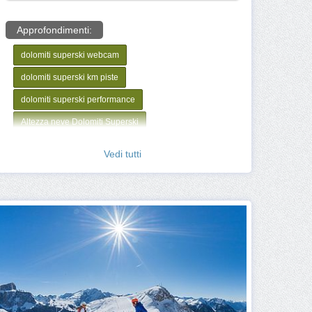
Approfondimenti:
dolomiti superski webcam
dolomiti superski km piste
dolomiti superski performance
Altezza neve Dolomiti Superski
Dolomiti Superski km percorsi
Vedi tutti
Quanto costa sciare a Dolomiti SuperSki
Maestro sci Dolomiti SuperSki
Corso sci Dolomiti SuperSki
Apertura impianti Dolomiti SuperSki
Webcam Dolomiti SuperSki
Skipass Dolomiti SuperSki
Meteo Dolomiti SuperSki