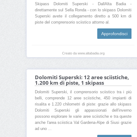
Skipass Dolomiti Superski - DallAlta Badia -
direttamente sul Sella Ronda - con lo skipass Dolomiti
Superski avete il collegamento diretto a 500 km di
piste del comprensorio sciistico attorno al.
Approfondisci
Creato da www.altabadia.org
Dolomiti Superski: 12 aree sciistiche,
1.200 km di piste, 1 skipass
Dolomiti Superski, il comprensorio sciistico tra i più
belli, comprende 12 aree sciistiche, 450 impianti di
risalita e 1.220 chilometri di piste: grazie allo skipass
Dolomiti Superski gli appassionati dell'inverno
possono esplorare le varie aree sciistiche e tra queste
anche l'area sciistica Val Gardena-Alpe di Siusi grazie
ad uno ...