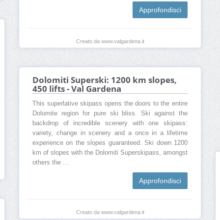
Approfondisci
Creato da www.valgardena.it
Dolomiti Superski: 1200 km slopes,
450 lifts - Val Gardena
This superlative skipass opens the doors to the entire
Dolomite region for pure ski bliss. Ski against the
backdrop of incredible scenery with one skipass:
variety, change in scenery and a once in a lifetime
experience on the slopes guaranteed. Ski down 1200
km of slopes with the Dolomiti Superskipass, amongst
others the ...
Approfondisci
Creato da www.valgardena.it