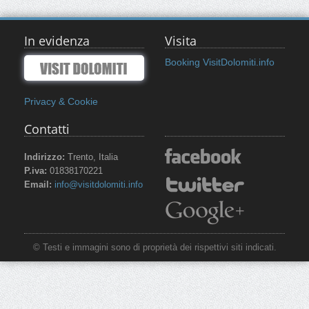
In evidenza
Visita
Booking VisitDolomiti.info
Privacy & Cookie
Contatti
Indirizzo:
Trento, Italia
P.iva:
01838170221
Email:
info@visitdolomiti.info
© Testi e immagini sono di proprietà dei rispettivi siti indicati.