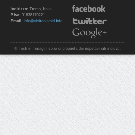
Indirizzo:
Trento, Italia
P.iva:
01838170221
Email:
info@visitdolomiti.info
© Testi e immagini sono di proprietà dei rispettivi siti indicati.