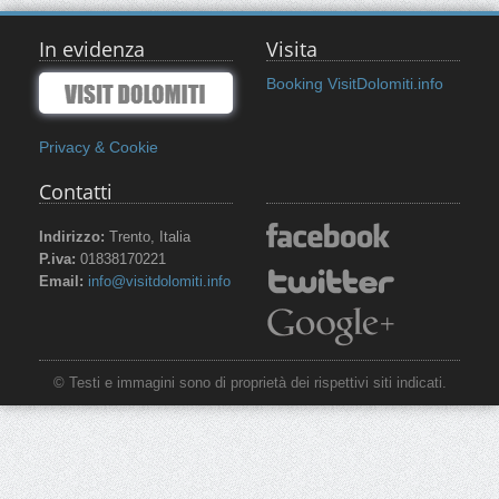
In evidenza
Visita
Booking VisitDolomiti.info
Privacy & Cookie
Contatti
Indirizzo:
Trento, Italia
P.iva:
01838170221
Email:
info@visitdolomiti.info
© Testi e immagini sono di proprietà dei rispettivi siti indicati.