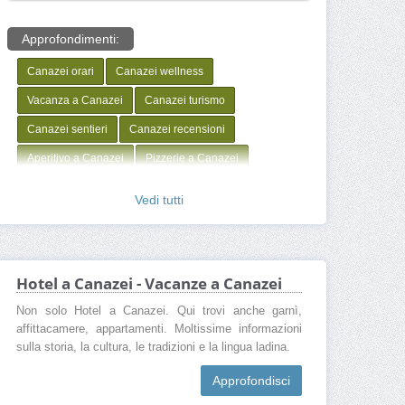
Approfondimenti:
Canazei orari
Canazei wellness
Vacanza a Canazei
Canazei turismo
Canazei sentieri
Canazei recensioni
Aperitivo a Canazei
Pizzerie a Canazei
Canazei settimana bianca
canazei dove si trova
Vedi tutti
canazei hotel
canazei web cam
canazei centro
canazei immagini
Canazei offerte hotel
Canazei neve
Hotel a Canazei - Vacanze a Canazei
Canazei noleggio
Canazei negozi
Non solo Hotel a Canazei. Qui trovi anche garnì,
affittacamere, appartamenti. Moltissime informazioni
Canazei montagna
Canazei mappa
sulla storia, la cultura, le tradizioni e la lingua ladina.
Canazei Ferragosto
Canazei foto
Approfondisci
Canazei farmacia
Comune di Canazei