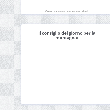
Creato da www.comune.canazei.tn.it
Il consiglio del giorno per la
montagna: