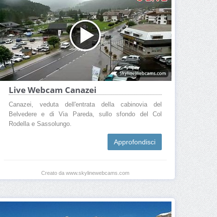
Cosa fare a Canazei
Cosa vedere a Canazei
Webcam Canazei
Come raggiungere Canazei
Come arrivare a Canazei
Live Webcam Canazei
Canazei, veduta dell'entrata della cabinovia del
Belvedere e di Via Pareda, sullo sfondo del Col
Rodella e Sassolungo.
Approfondisci
Creato da www.skylinewebcams.com