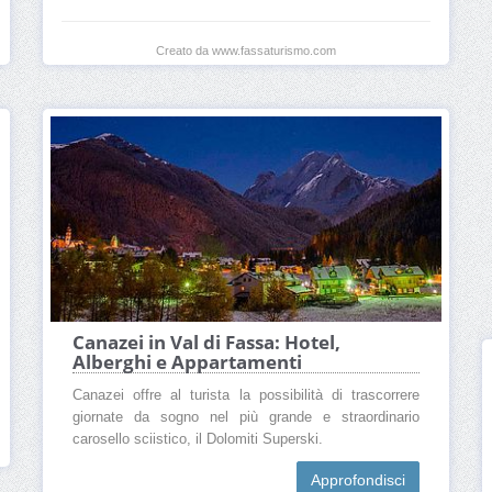
Creato da www.fassaturismo.com
Canazei in Val di Fassa: Hotel,
Alberghi e Appartamenti
Canazei offre al turista la possibilità di trascorrere
giornate da sogno nel più grande e straordinario
carosello sciistico, il Dolomiti Superski.
Approfondisci