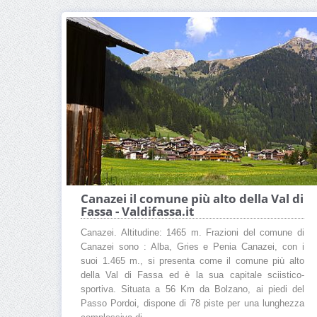
Canazei il comune più alto della Val di
Fassa - Valdifassa.it
Canazei. Altitudine: 1465 m. Frazioni del comune di
Canazei sono : Alba, Gries e Penia Canazei, con i
suoi 1.465 m., si presenta come il comune più alto
della Val di Fassa ed è la sua capitale sciistico-
sportiva. Situata a 56 Km da Bolzano, ai piedi del
Passo Pordoi, dispone di 78 piste per una lunghezza