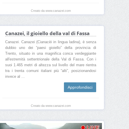
Canazei centro storico
Hotel a Canazei
Creato da www.canazei.com
Canazei booking
Eventi a Canazei
Canazei meteo
Canazei altitudine
Canazei, il gioiello della val di Fassa
Canazei offerte
Canazei consigli
Canazei con il cane
Canazei per famiglie
Canazei. Canazei (Cianacèi in lingua ladina), è senza
dubbio uno dei “paesi gioiello” della provincia di
Canazei per giovani
Canazei area sosta camper
Trento, situato in una magnifica conca verdeggiante
all'estremità settentrionale della Val di Fassa. Con i
Canazei Capodanno
Canazei Natale
suoi 1.465 metri di altezza sul livello del mare rientra
Canazei per chi non scia
Canazei per sciare
tra i trenta comuni italiani più “alti”, posizionandosi
invece al ...
Canazei percorsi
Canazei per bambini
Approfondisci
Dove parcheggiare a Canazei
Canazei dove dormire
Canazei dove mangiare
Dintorni di Canazei
Creato da www.canazei.com
Cosa fare a Canazei d'inverno
Cosa fare a Canazei d'estate