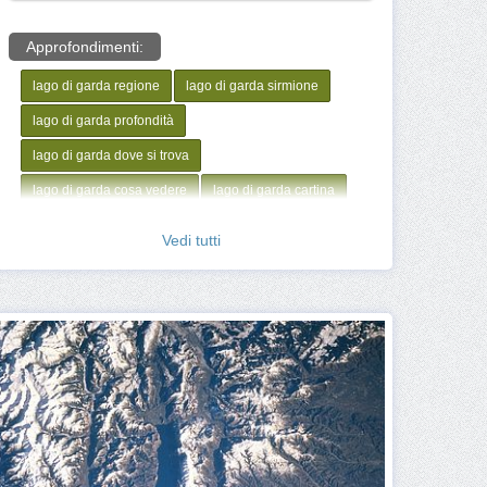
Approfondimenti:
lago di garda regione
lago di garda sirmione
lago di garda profondità
lago di garda dove si trova
lago di garda cosa vedere
lago di garda cartina
lago di garda città
lago di garda origine
Vedi tutti
Come arrivare al Lago di garda