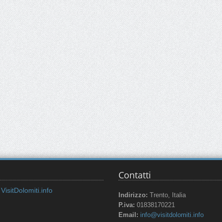
Contatti
VisitDolomiti.info
Indirizzo:
Trento, Italia
P.iva:
01838170221
Email:
info@visitdolomiti.info