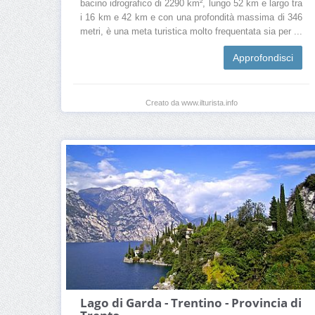
bacino idrografico di 2290 km², lungo 52 km e largo tra
i 16 km e 42 km e con una profondità massima di 346
metri, è una meta turistica molto frequentata sia per ...
Approfondisci
Creato da www.ilturista.info
Lago di Garda - Trentino - Provincia di