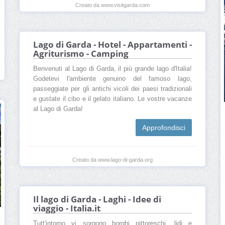
Creato da www.visitgarda.com
Lago di Garda - Hotel - Appartamenti -
Agriturismo - Camping
Benvenuti al Lago di Garda, il più grande lago d'Italia!
Godetevi l'ambiente genuino del famoso lago,
passeggiate per gli antichi vicoli dei paesi tradizionali
e gustate il cibo e il gelato italiano. Le vostre vacanze
al Lago di Garda!
Approfondisci
Creato da www.lago-di-garda.org
Il lago di Garda - Laghi - Idee di
viaggio - Italia.it
Tutt'intorno vi sorgono borghi pittoreschi, lidi e