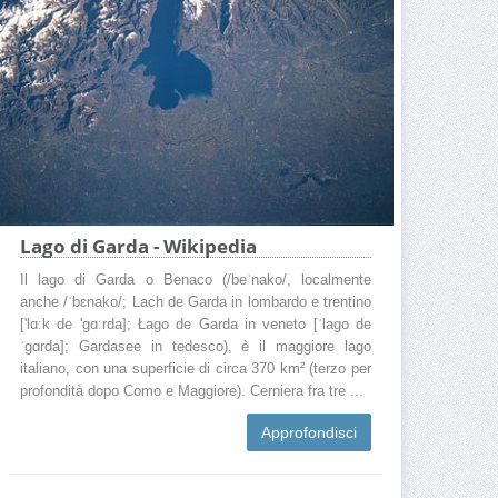
Lago di Garda - Wikipedia
Il lago di Garda o Benaco (/beˈnako/, localmente
anche /ˈbɛnako/; Lach de Garda in lombardo e trentino
['lɑːk de 'gɑːrda]; Łago de Garda in veneto [ˈlaɡo de
ˈɡɑrda]; Gardasee in tedesco), è il maggiore lago
italiano, con una superficie di circa 370 km² (terzo per
profondità dopo Como e Maggiore). Cerniera fra tre ...
Approfondisci