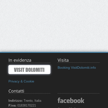
In evidenza
Visita
Booking VisitDolomiti.info
Privacy & Cookie
Contatti
Indirizzo:
Trento, Italia
P.iva:
01838170221