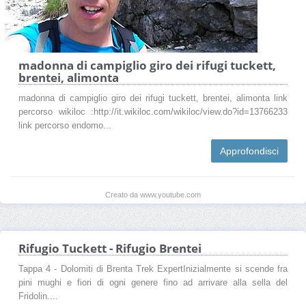
madonna di campiglio giro dei rifugi tuckett,
brentei, alimonta
madonna di campiglio giro dei rifugi tuckett, brentei, alimonta link
percorso wikiloc :http://it.wikiloc.com/wikiloc/view.do?id=13766233
link percorso endomo...
Approfondisci
Creato da www.youtube.com
Rifugio Tuckett - Rifugio Brentei
Tappa 4 - Dolomiti di Brenta Trek ExpertInizialmente si scende fra
pini mughi e fiori di ogni genere fino ad arrivare alla sella del
Fridolin....