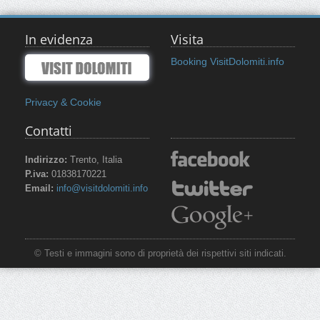
In evidenza
Visita
Booking VisitDolomiti.info
Privacy & Cookie
Contatti
Indirizzo:
Trento, Italia
P.iva:
01838170221
Email:
info@visitdolomiti.info
© Testi e immagini sono di proprietà dei rispettivi siti indicati.