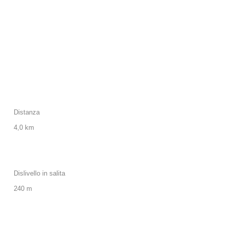
Distanza
4,0 km
Dislivello in salita
240 m