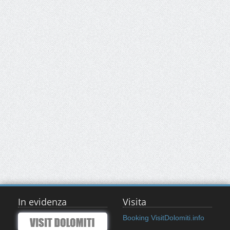
In evidenza
Visita
Booking VisitDolomiti.info