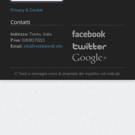
Privacy & Cookie
Contatti
Indirizzo:
Trento, Italia
P.iva:
01838170221
Email:
info@visitdolomiti.info
© Testi e immagini sono di proprietà dei rispettivi siti indicati.