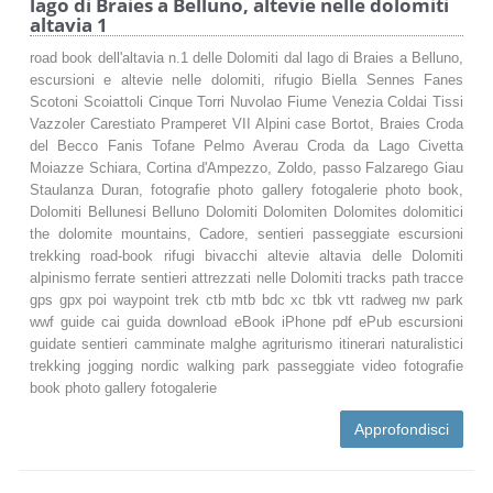
lago di Braies a Belluno, altevie nelle dolomiti
altavia 1
road book dell'altavia n.1 delle Dolomiti dal lago di Braies a Belluno,
escursioni e altevie nelle dolomiti, rifugio Biella Sennes Fanes
Scotoni Scoiattoli Cinque Torri Nuvolao Fiume Venezia Coldai Tissi
Vazzoler Carestiato Pramperet VII Alpini case Bortot, Braies Croda
del Becco Fanis Tofane Pelmo Averau Croda da Lago Civetta
Moiazze Schiara, Cortina d'Ampezzo, Zoldo, passo Falzarego Giau
Staulanza Duran, fotografie photo gallery fotogalerie photo book,
Dolomiti Bellunesi Belluno Dolomiti Dolomiten Dolomites dolomitici
the dolomite mountains, Cadore, sentieri passeggiate escursioni
trekking road-book rifugi bivacchi altevie altavia delle Dolomiti
alpinismo ferrate sentieri attrezzati nelle Dolomiti tracks path tracce
gps gpx poi waypoint trek ctb mtb bdc xc tbk vtt radweg nw park
wwf guide cai guida download eBook iPhone pdf ePub escursioni
guidate sentieri camminate malghe agriturismo itinerari naturalistici
trekking jogging nordic walking park passeggiate video fotografie
book photo gallery fotogalerie
Approfondisci