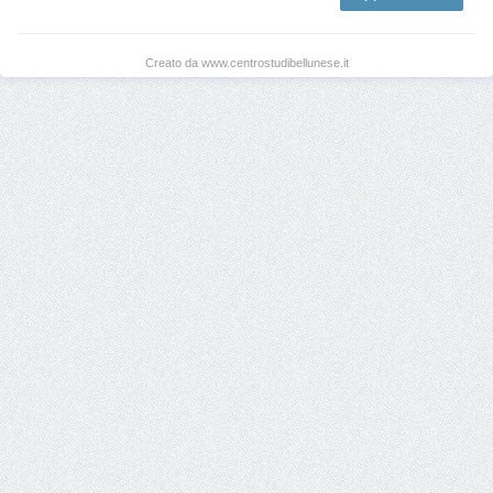
Creato da www.centrostudibellunese.it