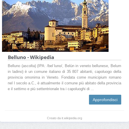
Belluno - Wikipedia
Belluno (ascolta) (IPA: /belˈluno/, Belùn in veneto bellunese, Belum
in ladino) è un comune italiano di 35 807 abitanti, capoluogo della
provincia omonima in Veneto. Fondata come municipium romano
nel I secolo a.C., è attualmente il comune più abitato della provincia
e il settimo e più settentrionale tra i capoluoghi di ...
Approfondisci
Creato da it.wikipedia.org