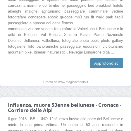
carrozzina mamme col bimbo nel passeggino bed breakfast hotels
alberghi malghe agriturismo passeggiare camminare vedere
fotografare conoscere ebook qr-code mp3 run fit walk park facili
passeggiate a spasso col cane fitness
camminare visitare vedere fotografare la Valbelluna il Bellunese e la
città di Belluno, Val Belluna Sinistra Piave, Parco Nazionale
Dolomiti Bellunesi, valbelluna, fotografie photo book photo gallery
fotogalerie foto panoramiche passeggiate escursioni cicloturismo
mountain bike, itinerari naturalistici, Nevegal Longarone diga ...
Approfondisci
Creato da www.magicoveneto.it
Influenza, muore 53enne bellunese - Cronaca -
Corriere delle Alpi
6 gen 2018 - BELLUNO. L'influenza bussa alle porte del Bellunese e
miete la sua prima vittima. Un uomo di 53 anni residente in
provincia è spirato a Padova, dove era stato trasportato dopo