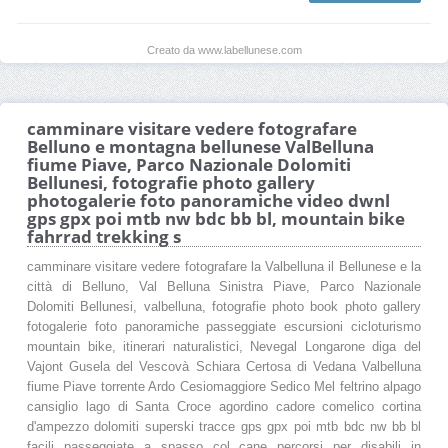
Creato da www.labellunese.com
camminare visitare vedere fotografare
Belluno e montagna bellunese ValBelluna
fiume Piave, Parco Nazionale Dolomiti
Bellunesi, fotografie photo gallery
photogalerie foto panoramiche video dwnl
gps gpx poi mtb nw bdc bb bl, mountain bike
fahrrad trekking s
camminare visitare vedere fotografare la Valbelluna il Bellunese e la
città di Belluno, Val Belluna Sinistra Piave, Parco Nazionale
Dolomiti Bellunesi, valbelluna, fotografie photo book photo gallery
fotogalerie foto panoramiche passeggiate escursioni cicloturismo
mountain bike, itinerari naturalistici, Nevegal Longarone diga del
Vajont Gusela del Vescovà Schiara Certosa di Vedana Valbelluna
fiume Piave torrente Ardo Cesiomaggiore Sedico Mel feltrino alpago
cansiglio lago di Santa Croce agordino cadore comelico cortina
d'ampezzo dolomiti superski tracce gps gpx poi mtb bdc nw bb bl
facili passeggiate a spasso col cane percorsi per disabili in