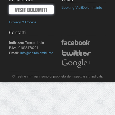
Booking VisitDolomiti.info
Privacy & Cookie
Contatti
Indirizzo:
Trento, Italia
P.iva:
01838170221
Email:
info@visitdolomiti.info
© Testi e immagini sono di proprietà dei rispettivi siti indicati.