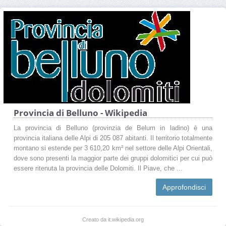
Provincia di Belluno - Wikipedia
La provincia di Belluno (provinzia de Belum in ladino) è una
provincia italiana delle Alpi di 205 087 abitanti. Il territorio totalmente
montano si estende per 3 610,20 km² nel settore delle Alpi Orientali,
dove sono presenti la maggior parte dei gruppi dolomitici per cui può
essere ritenuta la provincia delle Dolomiti. Il Piave, che ...
Approfondisci
Creato da it.wikipedia.org