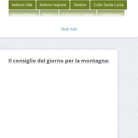
belluno città
belluno regione
Tambre
Colle Santa Lucia
Rocca Pietore
Padola
Calalzo di Cadore
Livinallongo
Agordo
Falcade
Alleghe
Arabba
Cortina d'Ampezzo
Vedi tutti
Pedavena
Feltre
Belluno
Agordino
Zoldo
Il consiglio del giorno per la montagna: