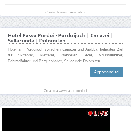
Creato da www.viamichelin.it
Hotel Passo Pordoi - Pordoijoch | Canazei |
Sellarunde | Dolomiten
Hotel am Pordoijoch zwischen Canazei und Arabba, beliebtes Ziel
für Skifahrer, Kletterer, Wanderer, Biker, Mountainbiker,
Fahrradfahrer und Bergliebhaber, Sellarunde Dolomiten.
Approfondisci
Creato da www.passo-pordoi.it