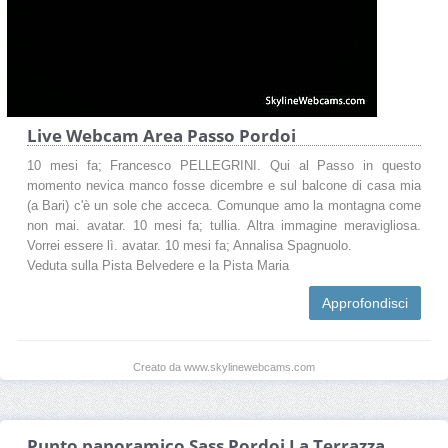
Live Webcam Area Passo Pordoi
10 mesi fa; Francesco PELLEGRINI. Qui al Passo in questo
momento nevica manco fosse dicembre e sul balcone di casa mia
(a Bari) c'è un sole che acceca. Comunque amo la montagna come
non mai. avatar. 10 mesi fa; tullia. Altra immagine meravigliosa.
Vorrei essere lì. avatar. 10 mesi fa; Annalisa Spagnuolo.
Veduta sulla Pista Belvedere e la Pista Maria
Approfondisci
Creato da www.skylinewebcams.com
Punto panoramico Sass Pordoi La Terrazza