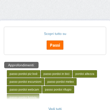
Scopri tutto su
Passi
Approfondimenti:
passo pordoi piz boè
passo pordoi in bici
pordoi altezza
passo pordoi escursioni
passo pordoi meteo
passo pordoi webcam
passo pordoi rifugio
passo pordoi funivia
Vedi tutti