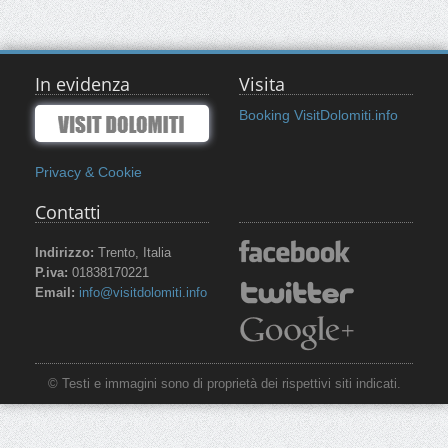
In evidenza
Visita
Booking VisitDolomiti.info
Privacy & Cookie
Contatti
Indirizzo:
Trento, Italia
P.iva:
01838170221
Email:
info@visitdolomiti.info
© Testi e immagini sono di proprietà dei rispettivi siti indicati.