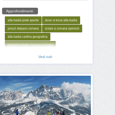
Approfondimenti:
alta badia piste aperte
dove si trova alta badia
prezzi skipass corvara
sciare a corvara opinioni
alta badia cartina geografica
impianti sciistici corvara in badia
corvara piste map pdf
alta badia mappa piste
Vedi tutti
Telecabina Piz La Ila
Pista Alting
Pista Gran Risa
Quanto costa sciare a Comprensorio sciistico Alta Badia
Maestro sci Comprensorio sciistico Alta Badia
Corso sci Comprensorio sciistico Alta Badia
Apertura impianti Comprensorio sciistico Alta Badia
Webcam Comprensorio sciistico Alta Badia