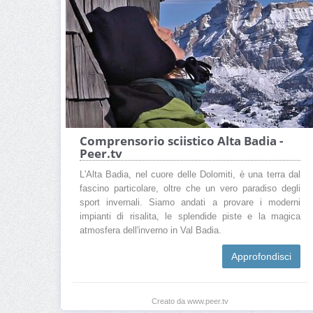
Comprensorio sciistico Alta Badia -
Peer.tv
L'Alta Badia, nel cuore delle Dolomiti, è una terra dal
fascino particolare, oltre che un vero paradiso degli
sport invernali. Siamo andati a provare i moderni
impianti di risalita, le splendide piste e la magica
atmosfera dell'inverno in Val Badia.
Approfondisci
Creato da www.peer.tv