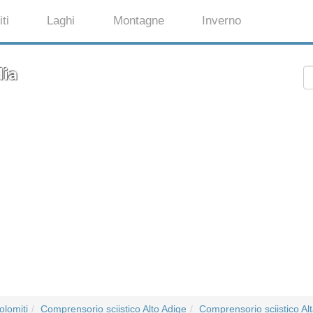
ti
Laghi
Montagne
Inverno
dia
olomiti
Comprensorio sciistico Alto Adige
Comprensorio sciistico Al