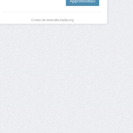
Approfondisci
Creato da www.alta-badia.org