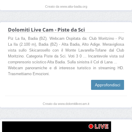
Creato da www.alta-badia.org
Dolomiti Live Cam - Piste da Sci
Piz La Ila, Badia (BZ). Webcam Ospitata da: Club Moritzino - Piz
La Ila (2.100 m), Badia (BZ) - Alta Badia, Alto Adige. Meravigliosa
vista sullo Skicarosello con il Monte Lavarella-Tofane dal Club
Moritzino. Categoria Piste da Sci. Voti 3 0 ... Incantevole vista sul
comprensorio sciistico Alta Badia. Sulla sinistra il Col di Lana ...
Webcam panoramiche e di interesse turistico in streaming HD.
Trasmettiamo Emozioni.
Approfondisci
Creato da www.dolomitilivecam.it