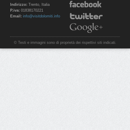
Indirizzo:
Trento, Italia
P.iva:
01838170221
Email:
info@visitdolomiti.info
© Testi e immagini sono di proprietà dei rispettivi siti indicati.