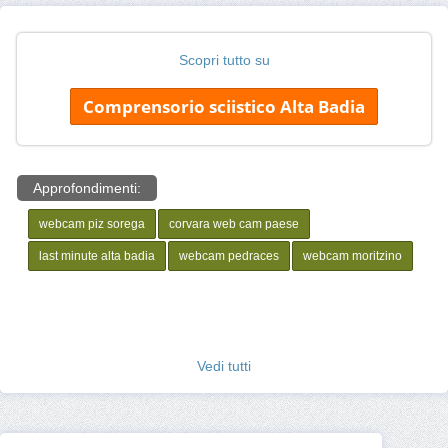
Scopri tutto su
Comprensorio sciistico Alta Badia
Approfondimenti:
webcam piz sorega
corvara web cam paese
last minute alta badia
webcam pedraces
webcam moritzino
Vedi tutti