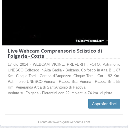
Live Webcam Comprensorio Sciistico di
Folgaria - Costa
17 dic 2014 - WEBCAM VICINE; PREFERITI; FOTO. Patrimonio
UNESCO Colfosco in Alta Badia - Bolzano. Colfosco in Alta B… 87
Km. Cinque Torri - Cortina d'Ampezzo. Cinque Torri - Cor… 92 Km.
Patrimonio UNESCO Verona - Piazza Bra. Verona - Piazza Br… 55
Km. Veneranda Arca di Sant'Antonio di Padova.
Veduta su Folgaria - Fiorentini con 22 impianti e 74 km. di piste
Approfondisci
Creato da www.skylinewebcams.com