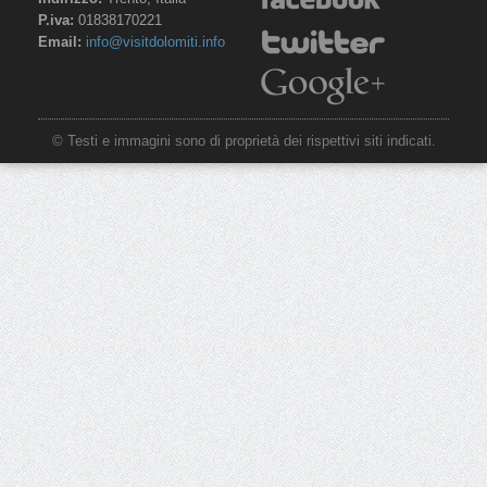
P.iva:
01838170221
Email:
info@visitdolomiti.info
© Testi e immagini sono di proprietà dei rispettivi siti indicati.