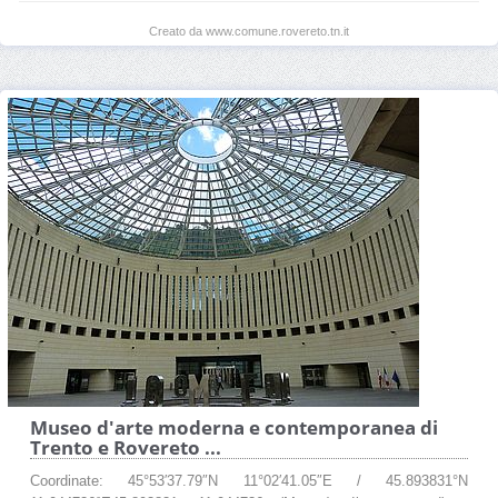
Creato da www.comune.rovereto.tn.it
Museo d'arte moderna e contemporanea di
Trento e Rovereto ...
Coordinate: 45°53′37.79″N 11°02′41.05″E / 45.893831°N