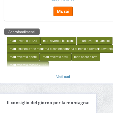
Musei
Approfondimenti:
mart rovereto prezzi
mart rovereto boccioni
mart rovereto bambini
mart - museo d'arte moderna e contemporanea di trento e rovereto rovereto
mart rovereto opere
mart rovereto orari
mart opere d'arte
mart rovereto mostre 2017
Vedi tutti
Il consiglio del giorno per la montagna: