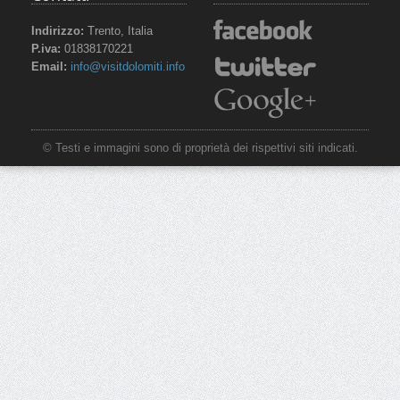
Indirizzo:
Trento, Italia
P.iva:
01838170221
Email:
info@visitdolomiti.info
© Testi e immagini sono di proprietà dei rispettivi siti indicati.