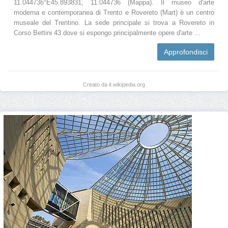
11.044736°E45.893831; 11.044736 (Mappa). Il museo d'arte
moderna e contemporanea di Trento e Rovereto (Mart) è un centro
museale del Trentino. La sede principale si trova a Rovereto in
Corso Bettini 43 dove si espongo principalmente opere d'arte ...
Approfondisci
Creato da it.wikipedia.org