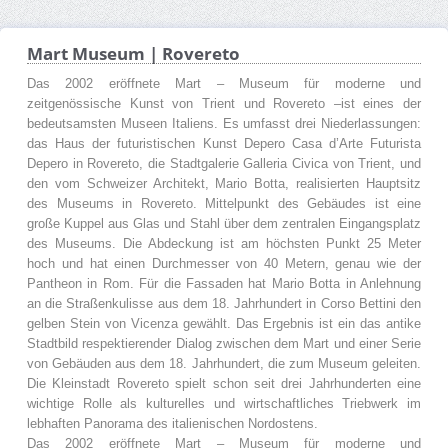
Mart Museum | Rovereto
Das 2002 eröffnete Mart – Museum für moderne und
zeitgenössische Kunst von Trient und Rovereto –ist eines der
bedeutsamsten Museen Italiens. Es umfasst drei Niederlassungen:
das Haus der futuristischen Kunst Depero Casa d’Arte Futurista
Depero in Rovereto, die Stadtgalerie Galleria Civica von Trient, und
den vom Schweizer Architekt, Mario Botta, realisierten Hauptsitz
des Museums in Rovereto. Mittelpunkt des Gebäudes ist eine
große Kuppel aus Glas und Stahl über dem zentralen Eingangsplatz
des Museums. Die Abdeckung ist am höchsten Punkt 25 Meter
hoch und hat einen Durchmesser von 40 Metern, genau wie der
Pantheon in Rom. Für die Fassaden hat Mario Botta in Anlehnung
an die Straßenkulisse aus dem 18. Jahrhundert in Corso Bettini den
gelben Stein von Vicenza gewählt. Das Ergebnis ist ein das antike
Stadtbild respektierender Dialog zwischen dem Mart und einer Serie
von Gebäuden aus dem 18. Jahrhundert, die zum Museum geleiten.
Die Kleinstadt Rovereto spielt schon seit drei Jahrhunderten eine
wichtige Rolle als kulturelles und wirtschaftliches Triebwerk im
lebhaften Panorama des italienischen Nordostens.
Das 2002 eröffnete Mart – Museum für moderne und