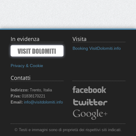
In evidenza
Visita
Booking VisitDolomiti.info
Privacy & Cookie
Contatti
Indirizzo:
Trento, Italia
P.iva:
01838170221
Email:
info@visitdolomiti.info
© Testi e immagini sono di proprietà dei rispettivi siti indicati.