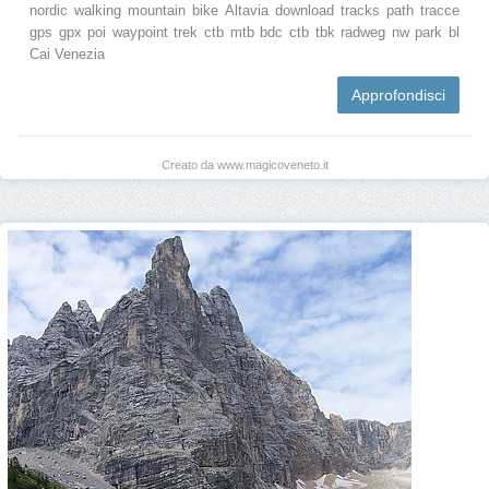
nordic walking mountain bike Altavia download tracks path tracce
gps gpx poi waypoint trek ctb mtb bdc ctb tbk radweg nw park bl
Cai Venezia
Approfondisci
Creato da www.magicoveneto.it