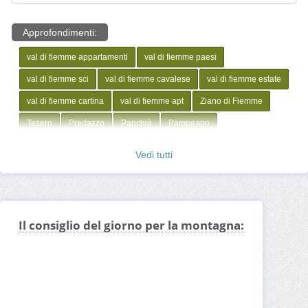
Approfondimenti:
val di fiemme appartamenti
val di fiemme paesi
val di fiemme sci
val di fiemme cavalese
val di fiemme estate
val di fiemme cartina
val di fiemme apt
Ziano di Fiemme
Tesero
Predazzo
Panchià
Pampeago
Molina di Fiemme
Cavalese
Castello di Fiemme
Vedi tutti
Bellamonte
Il consiglio del giorno per la montagna: