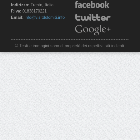
Indirizzo:
Trento, Italia
P.iva:
01838170221
Email:
info@visitdolomiti.info
© Testi e immagini sono di proprietà dei rispettivi siti indicati.