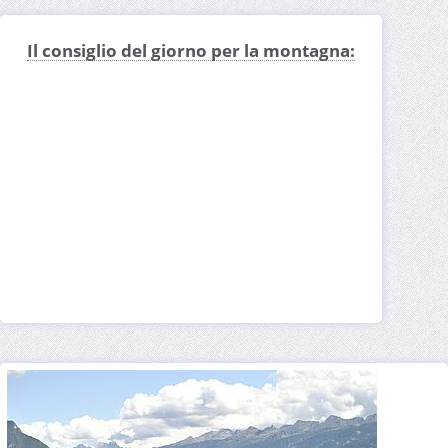
Cavalese Ferragosto
Cavalese foto
Cavalese farmacia
Il consiglio del giorno per la montagna:
Comune di Cavalese
Cavalese centro storico
Hotel a Cavalese
Cavalese booking
Eventi a Cavalese
Cavalese meteo
Cavalese altitudine
Cavalese offerte
Cavalese consigli
Cavalese con il cane
Cavalese per famiglie
Cavalese per giovani
Cavalese area sosta camper
Cavalese Capodanno
Cavalese Natale
Cavalese per chi non scia
Cavalese per sciare
Cavalese percorsi
Cavalese per bambini
Dove parcheggiare a Cavalese
Cavalese dove dormire
Cavalese dove mangiare
Dintorni di Cavalese
Cosa fare a Cavalese d'inverno
Cosa fare a Cavalese d'estate
Cosa fare a Cavalese
Cosa vedere a Cavalese
Webcam Cavalese