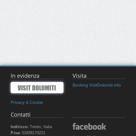
In evidenza
Visita
Booking VisitDolomiti.info
Privacy & Cookie
Contatti
Indirizzo:
Trento, Italia
P.iva:
01838170221