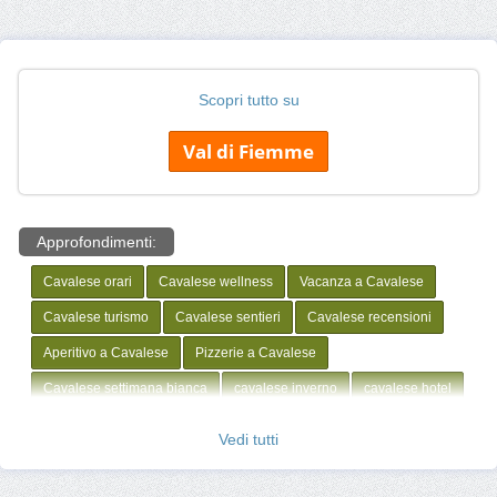
Scopri tutto su
Val di Fiemme
Approfondimenti:
Cavalese orari
Cavalese wellness
Vacanza a Cavalese
Cavalese turismo
Cavalese sentieri
Cavalese recensioni
Aperitivo a Cavalese
Pizzerie a Cavalese
Cavalese settimana bianca
cavalese inverno
cavalese hotel
cavalese webcam
cavalese estate
cavalese immagini
Vedi tutti
Cavalese offerte hotel
Cavalese neve
Cavalese noleggio
Cavalese negozi
Cavalese montagna
Cavalese mappa