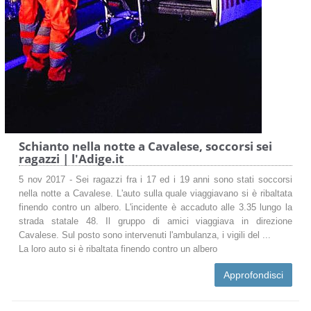
Schianto nella notte a Cavalese, soccorsi sei
ragazzi | l'Adige.it
5 nov 2017 - Sei ragazzi fra i 17 ed i 19 anni sono stati soccorsi
nella notte a Cavalese. L'auto sulla quale viaggiavano si è ribaltata
finendo contro un albero. L'incidente è accaduto alle 3.35 lungo la
strada statale 48. Il gruppo di amici viaggiava in direzione
Cavalese. Sul posto sono intervenuti l'ambulanza, i vigili del ...
La loro auto si è ribaltata finendo contro un albero
Approfondisci