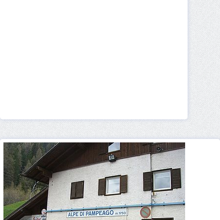
Comune di Pampeago
Pampeago centro storico
Hotel a Pampeago
Pampeago booking
Eventi a Pampeago
Pampeago meteo
Pampeago altitudine
Pampeago offerte
Pampeago consigli
Pampeago con il cane
Pampeago per famiglie
Pampeago per giovani
Pampeago area sosta camper
Pampeago Capodanno
Pampeago Natale
Pampeago per chi non scia
Pampeago per sciare
Pampeago percorsi
Pampeago per bambini
Dove parcheggiare a Pampeago
Pampeago dove dormire
Pampeago dove mangiare
Dintorni di Pampeago
Cosa fare a Pampeago d'inverno
Cosa fare a Pampeago d'estate
Cosa fare a Pampeago
Cosa vedere a Pampeago
Webcam Pampeago
Come raggiungere Pampeago
Come arrivare a Pampeago