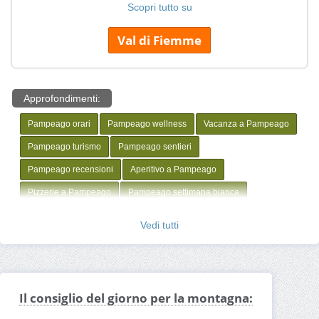
Scopri tutto su
Val di Fiemme
Approfondimenti:
Pampeago orari
Pampeago wellness
Vacanza a Pampeago
Pampeago turismo
Pampeago sentieri
Pampeago recensioni
Aperitivo a Pampeago
Pizzerie a Pampeago
Pampeago settimana bianca
pampeago hotel
pampeago webcam
pampeago skipass
Vedi tutti
pampeago piste
Pampeago offerte hotel
Pampeago neve
Pampeago noleggio
Pampeago negozi
Pampeago montagna
Pampeago mappa
Il consiglio del giorno per la montagna:
Pampeago Ferragosto
Pampeago foto
Pampeago farmacia