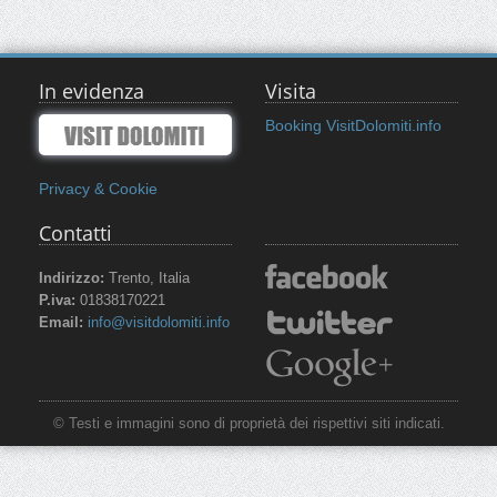
In evidenza
Visita
Booking VisitDolomiti.info
Privacy & Cookie
Contatti
Indirizzo:
Trento, Italia
P.iva:
01838170221
Email:
info@visitdolomiti.info
© Testi e immagini sono di proprietà dei rispettivi siti indicati.