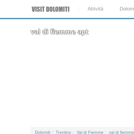
Attività
Dolomi
val di fiemme apt
Dolomiti
Trentino
Val di Fiemme
val di fiemme