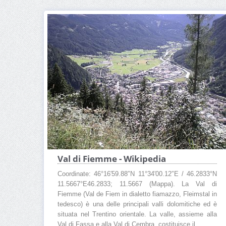
Val di Fiemme - Wikipedia
Coordinate: 46°16′59.88″N 11°34′00.12″E / 46.2833°N
11.5667°E46.2833; 11.5667 (Mappa). La Val di
Fiemme (Val de Fiem in dialetto fiamazzo, Fleimstal in
tedesco) è una delle principali valli dolomitiche ed è
situata nel Trentino orientale. La valle, assieme alla
Val di Fassa e alla Val di Cembra, costituisce il ...