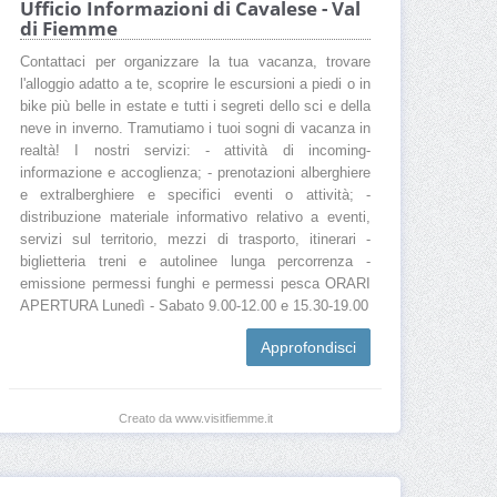
Ufficio Informazioni di Cavalese - Val
di Fiemme
Contattaci per organizzare la tua vacanza, trovare
l'alloggio adatto a te, scoprire le escursioni a piedi o in
bike più belle in estate e tutti i segreti dello sci e della
neve in inverno. Tramutiamo i tuoi sogni di vacanza in
realtà! I nostri servizi: - attività di incoming-
informazione e accoglienza; - prenotazioni alberghiere
e extralberghiere e specifici eventi o attività; -
distribuzione materiale informativo relativo a eventi,
servizi sul territorio, mezzi di trasporto, itinerari -
biglietteria treni e autolinee lunga percorrenza -
emissione permessi funghi e permessi pesca ORARI
APERTURA Lunedì - Sabato 9.00-12.00 e 15.30-19.00
Approfondisci
Creato da www.visitfiemme.it