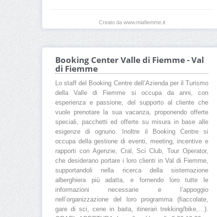
Creato da www.miafiemme.it
Booking Center Valle di Fiemme - Val
di Fiemme
Lo staff del Booking Centre dell’Azienda per il Turismo
della Valle di Fiemme si occupa da anni, con
esperienza e passione, del supporto al cliente che
vuole prenotare la sua vacanza, proponendo offerte
speciali, pacchetti ed offerte su misura in base alle
esigenze di ognuno. Inoltre il Booking Centre si
occupa della gestione di eventi, meeting, incentive e
rapporti con Agenzie, Cral, Sci Club, Tour Operator,
che desiderano portare i loro clienti in Val di Fiemme,
supportandoli nella ricerca della sistemazione
alberghiera più adatta, e fornendo loro tutte le
informazioni necessarie e l’appoggio
nell’organizzazione del loro programma (fiaccolate,
gare di sci, cene in baita, itinerari trekking/bike,…).