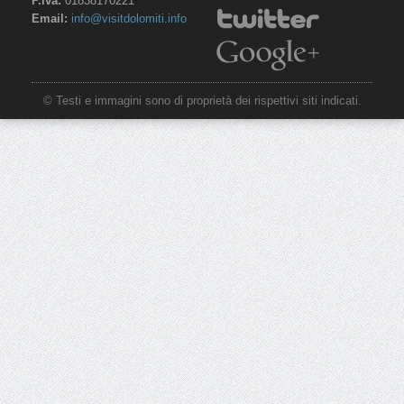
P.iva:
01838170221
Email:
info@visitdolomiti.info
© Testi e immagini sono di proprietà dei rispettivi siti indicati.