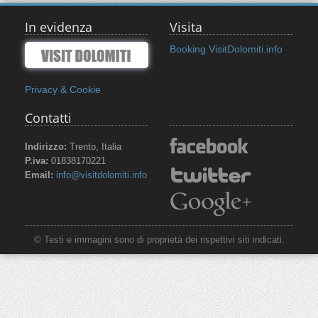
In evidenza
Visita
Booking VisitDolomiti.info
Privacy & Cookie
Contatti
Indirizzo:
Trento, Italia
P.iva:
01838170221
Email:
info@visitdolomiti.info
© Testi e immagini sono di proprietà dei rispettivi siti indicati.