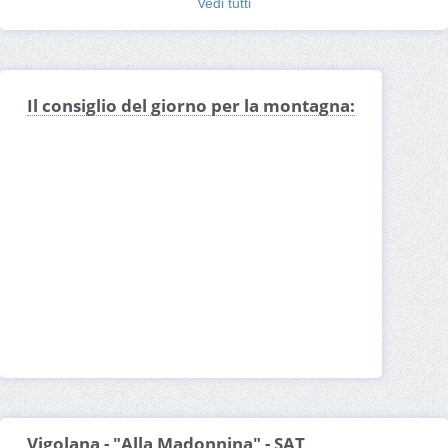
Vedi tutti
Becco della Ceriola
Guglia della Madonnina
Grotta Gabrielli
Madonnina Vigolana
Bivacco Vigolana
Corno di Scanuppia
Becco di Filadonna
Torrente Centa
Vigolana
Il consiglio del giorno per la montagna:
Vigolana - "Alla Madonnina" - SAT