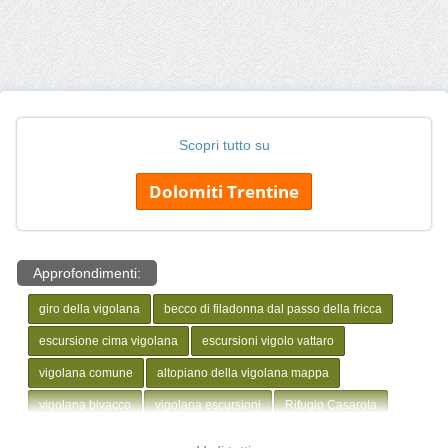
Scopri tutto su
Dolomiti Trentine
Approfondimenti:
giro della vigolana
becco di filadonna dal passo della fricca
escursione cima vigolana
escursioni vigolo vattaro
vigolana comune
altopiano della vigolana mappa
vigolana bivacco
vigolana escursioni
Rifugio Casarota
Malga Palazzo
Sas dell'Aquila
Bivacco Malga Derocca