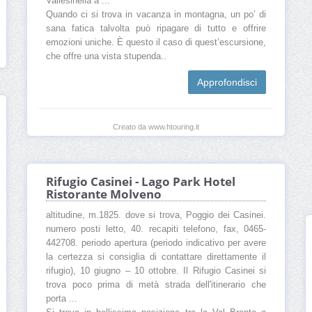
Vallesinella a ...
Quando ci si trova in vacanza in montagna, un po’ di
sana fatica talvolta può ripagare di tutto e offrire
emozioni uniche. È questo il caso di quest’escursione,
che offre una vista stupenda..
Approfondisci
Creato da www.htouring.it
Rifugio Casinei - Lago Park Hotel
Ristorante Molveno
altitudine, m.1825. dove si trova, Poggio dei Casinei.
numero posti letto, 40. recapiti telefono, fax, 0465-
442708. periodo apertura (periodo indicativo per avere
la certezza si consiglia di contattare direttamente il
rifugio), 10 giugno – 10 ottobre. Il Rifugio Casinei si
trova poco prima di metà strada dell'itinerario che
porta ...