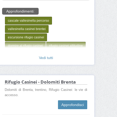
Approfondimenti:
cascate vallesinella percorso
vallesinella casinei brentei
escursione rifugio casinei
dormire al rifugio casinei
rifugio casinei altitudine
vallesinella+casinei+tuckett
Vedi tutti
rifugio casinei camere
Rifugio Casinei - Dolomiti Brenta
Dolomiti di Brenta, trentino, Rifugio Casinei: le vie di
accesso.
Approfondisci