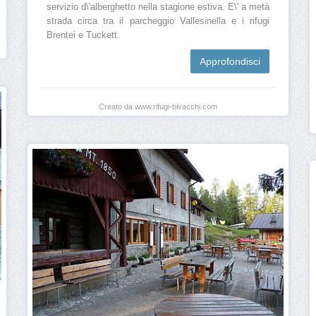
servizio d\'alberghetto nella stagione estiva. E\' a metà
strada circa tra il parcheggio Vallesinella e i rifugi
Brentei e Tuckett.
Approfondisci
Creato da www.rifugi-bivacchi.com