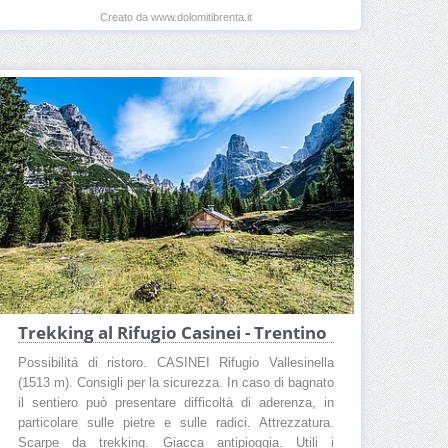
Creato da www.dolomitibrenta.it
Trekking al Rifugio Casinei - Trentino
Possibilitá di ristoro. CASINEI Rifugio Vallesinella
(1513 m). Consigli per la sicurezza. In caso di bagnato
il sentiero può presentare difficoltà di aderenza, in
particolare sulle pietre e sulle radici. Attrezzatura.
Scarpe da trekking. Giacca antipioggia. Utili i