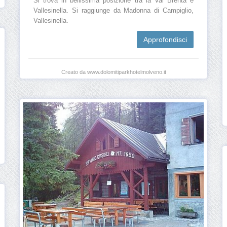
Si trova in bellissima posizione tra la Val Brenta e
Vallesinella. Si raggiunge da Madonna di Campiglio,
Vallesinella.
Approfondisci
Creato da www.dolomitiparkhotelmolveno.it