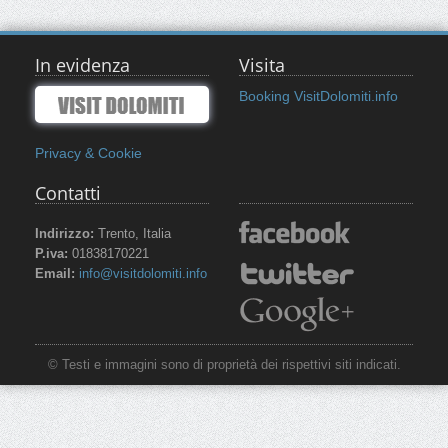
In evidenza
Visita
Booking VisitDolomiti.info
Privacy & Cookie
Contatti
Indirizzo:
Trento, Italia
P.iva:
01838170221
Email:
info@visitdolomiti.info
© Testi e immagini sono di proprietà dei rispettivi siti indicati.