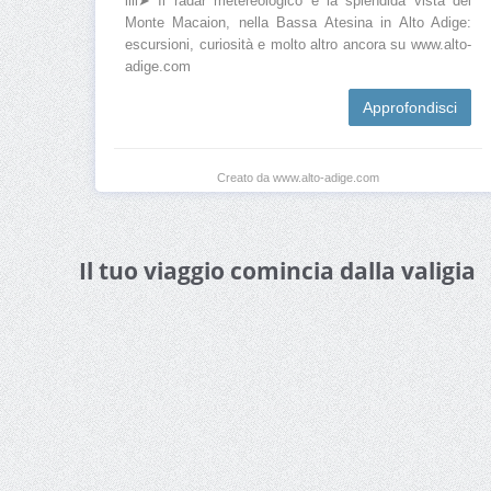
llll➤ Il radar metereologico e la splendida vista del
Monte Macaion, nella Bassa Atesina in Alto Adige:
escursioni, curiosità e molto altro ancora su www.alto-
adige.com
Approfondisci
Creato da www.alto-adige.com
Il tuo viaggio comincia dalla valigia