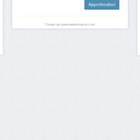
Approfondisci
Creato da www.weinstrasse.com