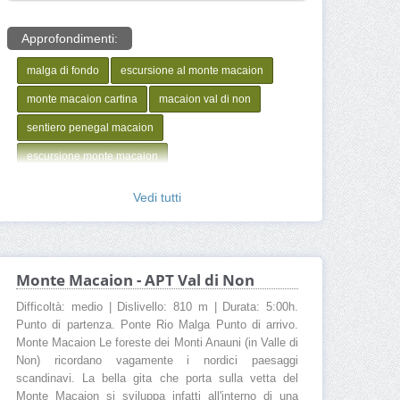
Approfondimenti:
malga di fondo
escursione al monte macaion
monte macaion cartina
macaion val di non
sentiero penegal macaion
escursione monte macaion
monte macaion da fondo
monte macaion radar
Vedi tutti
Monte Macaion - APT Val di Non
Difficoltà: medio | Dislivello: 810 m | Durata: 5:00h.
Punto di partenza. Ponte Rio Malga Punto di arrivo.
Monte Macaion Le foreste dei Monti Anauni (in Valle di
Non) ricordano vagamente i nordici paesaggi
scandinavi. La bella gita che porta sulla vetta del
Monte Macaion si sviluppa infatti all'interno di una