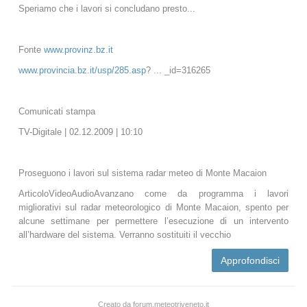
Speriamo che i lavori si concludano presto...
Fonte
www.provinz.bz.it
www.provincia.bz.it/usp/285.asp
? ... _id=316265
Comunicati stampa
TV-Digitale | 02.12.2009 | 10:10
Proseguono i lavori sul sistema radar meteo di Monte Macaion
ArticoloVideoAudioAvanzano come da programma i lavori
migliorativi sul radar meteorologico di Monte Macaion, spento per
alcune settimane per permettere l’esecuzione di un intervento
all’hardware del sistema. Verranno sostituiti il vecchio
Approfondisci
Creato da forum.meteotriveneto.it