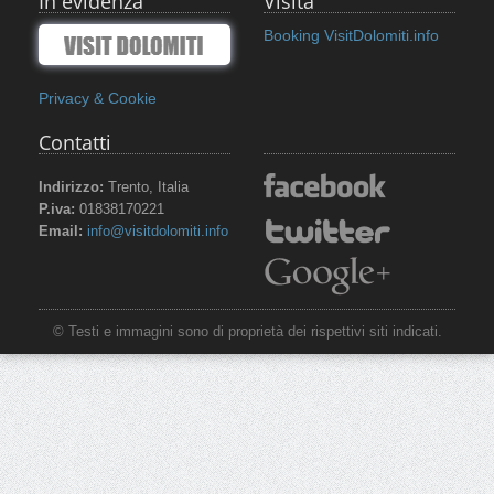
In evidenza
Visita
Booking VisitDolomiti.info
Privacy & Cookie
Contatti
Indirizzo:
Trento, Italia
P.iva:
01838170221
Email:
info@visitdolomiti.info
© Testi e immagini sono di proprietà dei rispettivi siti indicati.