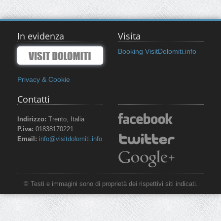
In evidenza
Visita
Booking VisitDolomiti.info
Privacy & Cookie
Contatti
Indirizzo:
Trento, Italia
P.iva:
01838170221
Email:
info@visitdolomiti.info
© Testi e immagini sono di proprietà dei rispettivi siti indicati.