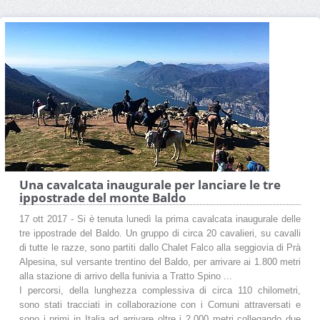
Una cavalcata inaugurale per lanciare le tre
ippostrade del monte Baldo
17 ott 2017 - Si è tenuta lunedì la prima cavalcata inaugurale delle
tre ippostrade del Baldo. Un gruppo di circa 20 cavalieri, su cavalli
di tutte le razze, sono partiti dallo Chalet Falco alla seggiovia di Prà
Alpesina, sul versante trentino del Baldo, per arrivare ai 1.800 metri
alla stazione di arrivo della funivia a Tratto Spino ...
I percorsi, della lunghezza complessiva di circa 110 chilometri,
sono stati tracciati in collaborazione con i Comuni attraversati e
sono i primi in Italia ad arrivare oltre i 2.000 metri collegando due