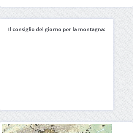
Fil della Cola
Sentiero attrezzato Gerardo Sega
Altopiano della Corna di Bes
Altopiano della Corna Piana
Bocca del Creer
Rifugio-Baita Fos-ce
Cima di Valdritta
Il consiglio del giorno per la montagna:
Orto Botanico d'Italia
Monte Baldo
Rifugio Damiano Chiesa
Monte Altissimo
Bocca di Navéne
Bocca Tratto Spin