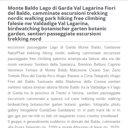
Monte Baldo Lago di Garda Val Lagarina Fiori
del Baldo, camminate escursioni trekking
nordic walking park hiking free climbing
falesie nw Valdadige Val Lagarina,
birdwatching botanischer garten botanic
garden, sentieri passeggiate escursioni
trekking nord
escursioni passeggiate Lago di Garda Monte Baldo, Gardasee
NaturPfad trekking hiking nordic walking camminate escursioni
passeggiate free climbing palestra arrampicata falesie alta via dei
monti veronesi Sentiero della Speranza, Brentino Belluno Caprino
Veronese Ferrara di Monte Baldo Malcesine Cisano San Zeno
Torbole Riva del Garda Arco rifugio Barana a Cima Telegrafo rifugio
Fiori del Baldo Santuario della Madonna della Corona sentieri
sentiero natura itinerari altavia Monte Baldo tra la Valdadige e il lago
di Garda tra le province di Trento e Verona, sentieri passeggiate
escursioni camminate a spasso col cane trekking nordic walking
birdwatching botanischer garten botanic garden, fotografie photo
gallery fotogalerie GardaSee Gardaland, tn vr path track bb vr tn
gps gpx poi nw mtb xc bdc vtt waypoints cross country snowboard
Il gruppo è generalmente suddiviso in dorsale del Baldo, culminante
alla Punta Telegrafo (m. 2200) e monte Altissimo di Nago (m. 2070).