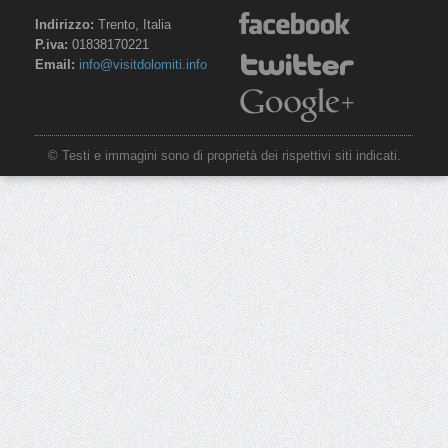
Indirizzo:
Trento, Italia
P.iva:
01838170221
Email:
info@visitdolomiti.info
© Testi e immagini sono di proprietà dei rispettivi siti indicati.