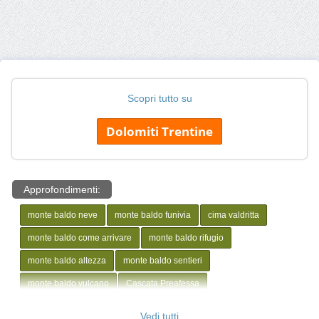
Scopri tutto su
Dolomiti Trentine
Approfondimenti:
monte baldo neve
monte baldo funivia
cima valdritta
monte baldo come arrivare
monte baldo rifugio
monte baldo altezza
monte baldo sentieri
monte baldo vulcano
Cascata Preafessa
Lago Prà della Stua
Val dei Molini
Rifugio Monte Baldo
Vedi tutti