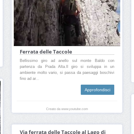
Ferrata delle Taccole
Bellissimo giro ad anello sul monte Baldo con
partenza da Prada Alta.Il giro si sviluppa in un
ambiente molto vario, si passa da paesaggi boschivi
fino ad ar...
Approfondisci
Creato da www.youtube.com
Via ferrata delle Taccole al Lago di