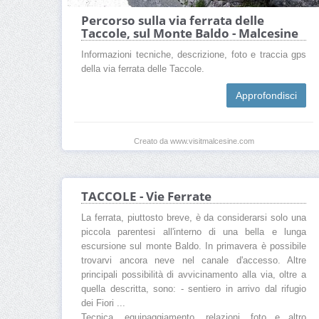
Percorso sulla via ferrata delle
Taccole, sul Monte Baldo - Malcesine
Informazioni tecniche, descrizione, foto e traccia gps
della via ferrata delle Taccole.
Approfondisci
Creato da www.visitmalcesine.com
TACCOLE - Vie Ferrate
La ferrata, piuttosto breve, è da considerarsi solo una
piccola parentesi all'interno di una bella e lunga
escursione sul monte Baldo. In primavera è possibile
trovarvi ancora neve nel canale d'accesso. Altre
principali possibilità di avvicinamento alla via, oltre a
quella descritta, sono: - sentiero in arrivo dal rifugio
dei Fiori ...
Tecnica, equipaggiamento, relazioni, foto e altro