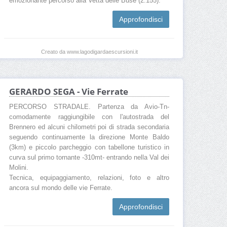
emozionante percorso alla Vetta delle Buse (2.155).
Approfondisci
Creato da www.lagodigardaescursioni.it
GERARDO SEGA - Vie Ferrate
PERCORSO STRADALE. Partenza da Avio-Tn-
comodamente raggiungibile con l'autostrada del
Brennero ed alcuni chilometri poi di strada secondaria
seguendo continuamente la direzione Monte Baldo
(3km) e piccolo parcheggio con tabellone turistico in
curva sul primo tornante -310mt- entrando nella Val dei
Molini.
Tecnica, equipaggiamento, relazioni, foto e altro
ancora sul mondo delle vie Ferrate.
Approfondisci