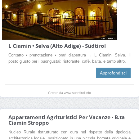
L Ciamin • Selva (Alto Adige) - Südtirol
Contatto • prenotazione • orari d'apertura → L Ciamin, Selva. Il
posto giusto per i buongustai: ristorante, cafè, baita, e tanto altro.
Approfondisci
Creato da www.suedtirol.info
Appartamenti Agrituristici Per Vacanze - B.ta
Ciamin Stroppo
Nucleo Rurale ristrutturato con cura nel rispetto della tipologia
architettonica locale, posizionato in una piccola borgata originale e