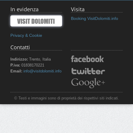
In evidenza
Visita
Booking VisitDolomiti.info
Privacy & Cookie
Contatti
Indirizzo:
Trento, Italia
P.iva:
01838170221
Email:
info@visitdolomiti.info
© Testi e immagini sono di proprietà dei rispettivi siti indicati.