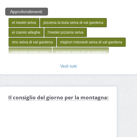
Approfondimenti:
el medel selva
pizzeria la bula selva di val gardena
el ciamin alleghe
l'medel pizzeria selva
rino selva di val gardena
migliori ristoranti selva di val gardena
ristorante medel selva
el ciamin selva di val gardena
Vedi tutti
Il consiglio del giorno per la montagna: