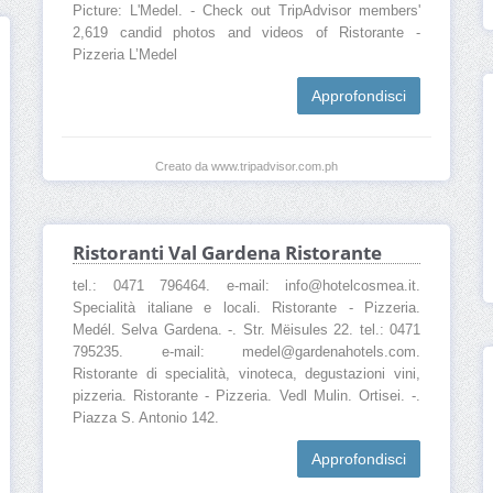
Picture: L'Medel. - Check out TripAdvisor members'
2,619 candid photos and videos of Ristorante -
Pizzeria L’Medel
Approfondisci
Creato da www.tripadvisor.com.ph
Ristoranti Val Gardena Ristorante
tel.: 0471 796464. e-mail: info@hotelcosmea.it.
Specialità italiane e locali. Ristorante - Pizzeria.
Medél. Selva Gardena. -. Str. Mëisules 22. tel.: 0471
795235. e-mail: medel@gardenahotels.com.
Ristorante di specialità, vinoteca, degustazioni vini,
pizzeria. Ristorante - Pizzeria. Vedl Mulin. Ortisei. -.
Piazza S. Antonio 142.
Approfondisci