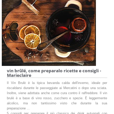
vin brûlé, come preparalo ricette e consigli -
Marieclaire
Il Vin Brulè è la tipica bevanda calda dell'inverno, ideale per
riscaldarsi durante le passeggiate ai Mercatini o dopo una sciata.
Inoltre, viene adottata anche come cura contro il raffreddore. Il vin
brulè è a base di vino rosso, zucchero e spezie. È leggermente
alcolico, ma non tantissimo visto che durante la sua
preparazione ...
5 consigli per preparare il più classico dei drink autunnali con