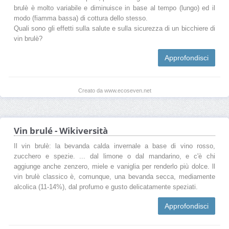
brulè è molto variabile e diminuisce in base al tempo (lungo) ed il
modo (fiamma bassa) di cottura dello stesso.
Quali sono gli effetti sulla salute e sulla sicurezza di un bicchiere di
vin brulè?
Approfondisci
Creato da www.ecoseven.net
Vin brulé - Wikiversità
Il vin brulè: la bevanda calda invernale a base di vino rosso,
zucchero e spezie. ... dal limone o dal mandarino, e c'è chi
aggiunge anche zenzero, miele e vaniglia per renderlo più dolce. ll
vin brulè classico è, comunque, una bevanda secca, mediamente
alcolica (11-14%), dal profumo e gusto delicatamente speziati.
Approfondisci