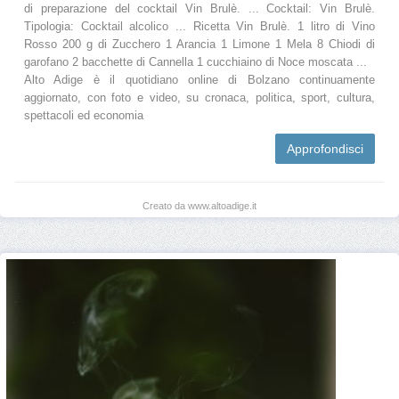
di preparazione del cocktail Vin Brulè. ... Cocktail: Vin Brulè.
Tipologia: Cocktail alcolico ... Ricetta Vin Brulè. 1 litro di Vino
Rosso 200 g di Zucchero 1 Arancia 1 Limone 1 Mela 8 Chiodi di
garofano 2 bacchette di Cannella 1 cucchiaino di Noce moscata ...
Alto Adige è il quotidiano online di Bolzano continuamente
aggiornato, con foto e video, su cronaca, politica, sport, cultura,
spettacoli ed economia
Approfondisci
Creato da www.altoadige.it