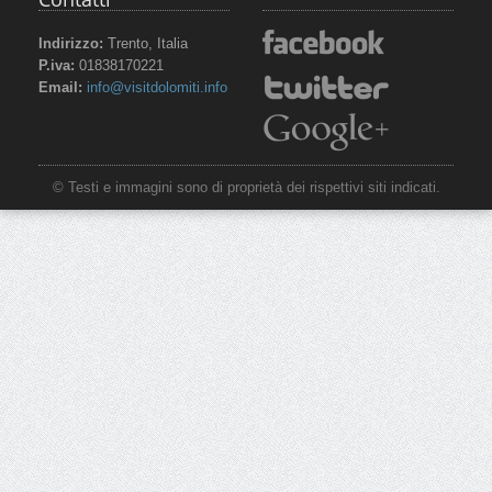
Indirizzo:
Trento, Italia
P.iva:
01838170221
Email:
info@visitdolomiti.info
© Testi e immagini sono di proprietà dei rispettivi siti indicati.