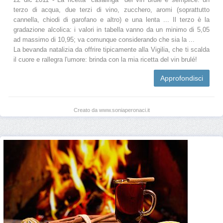
terzo di acqua, due terzi di vino, zucchero, aromi (soprattutto
cannella, chiodi di garofano e altro) e una lenta ... Il terzo è la
gradazione alcolica: i valori in tabella vanno da un minimo di 5,05
ad massimo di 10,95; va comunque considerando che sia la ...
La bevanda natalizia da offrire tipicamente alla Vigilia, che ti scalda
il cuore e rallegra l'umore: brinda con la mia ricetta del vin brulé!
Approfondisci
Creato da www.soniaperonaci.it