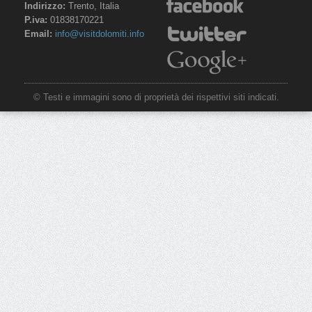
Indirizzo:
Trento, Italia
P.iva:
01838170221
Email:
info@visitdolomiti.info
© Testi e immagini sono di proprietà dei rispettivi siti indicati.