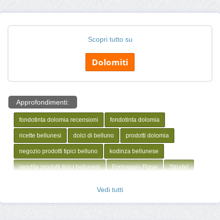
Scopri tutto su
Dolomiti
Approfondimenti:
fondotinta dolomia recensioni
fondotinta dolomia
ricette bellunesi
dolci di belluno
prodotti dolomia
negozio prodotti tipici belluno
kodinza bellunese
vendita prodotti tipici bellunesi
Formaggio Piave
Strudel
Vin brulè
Legno per violini
Prodotti Tipici Alto Adige
Vedi tutti
Prodotti Tipici Trentini
Prodotti Tipici Dolomiti