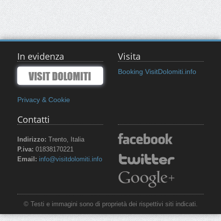
In evidenza
Visita
Booking VisitDolomiti.info
Privacy & Cookie
Contatti
Indirizzo:
Trento, Italia
P.iva:
01838170221
Email:
info@visitdolomiti.info
© Testi e immagini sono di proprietà dei rispettivi siti indicati.