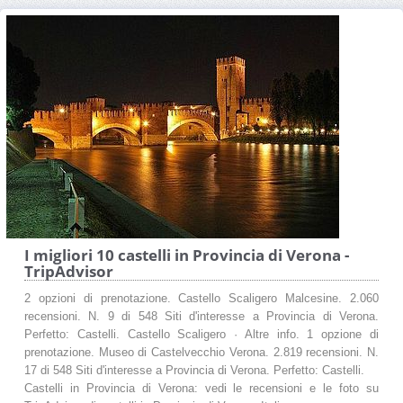
I migliori 10 castelli in Provincia di Verona -
TripAdvisor
2 opzioni di prenotazione. Castello Scaligero Malcesine. 2.060
recensioni. N. 9 di 548 Siti d'interesse a Provincia di Verona.
Perfetto: Castelli. Castello Scaligero · Altre info. 1 opzione di
prenotazione. Museo di Castelvecchio Verona. 2.819 recensioni. N.
17 di 548 Siti d'interesse a Provincia di Verona. Perfetto: Castelli.
Castelli in Provincia di Verona: vedi le recensioni e le foto su