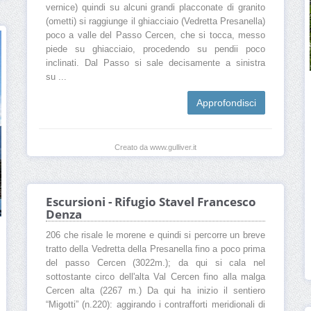
vernice) quindi su alcuni grandi placconate di granito
(ometti) si raggiunge il ghiacciaio (Vedretta Presanella)
poco a valle del Passo Cercen, che si tocca, messo
piede su ghiacciaio, procedendo su pendii poco
inclinati. Dal Passo si sale decisamente a sinistra
su ...
Approfondisci
Creato da www.gulliver.it
Escursioni - Rifugio Stavel Francesco
Denza
206 che risale le morene e quindi si percorre un breve
tratto della Vedretta della Presanella fino a poco prima
del passo Cercen (3022m.); da qui si cala nel
sottostante circo dell'alta Val Cercen fino alla malga
Cercen alta (2267 m.) Da qui ha inizio il sentiero
“Migotti” (n.220): aggirando i contrafforti meridionali di