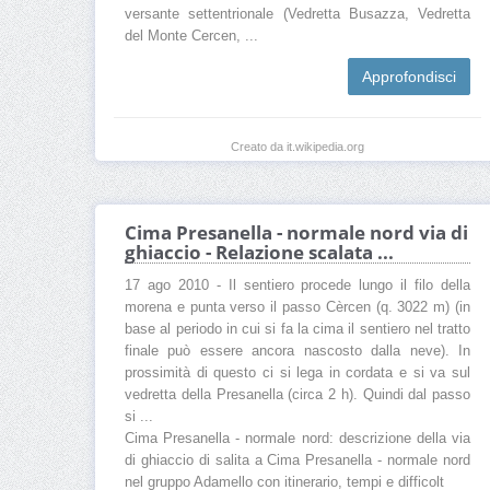
versante settentrionale (Vedretta Busazza, Vedretta
del Monte Cercen, ...
Approfondisci
Creato da it.wikipedia.org
Cima Presanella - normale nord via di
ghiaccio - Relazione scalata ...
17 ago 2010 - Il sentiero procede lungo il filo della
morena e punta verso il passo Cèrcen (q. 3022 m) (in
base al periodo in cui si fa la cima il sentiero nel tratto
finale può essere ancora nascosto dalla neve). In
prossimità di questo ci si lega in cordata e si va sul
vedretta della Presanella (circa 2 h). Quindi dal passo
si ...
Cima Presanella - normale nord: descrizione della via
di ghiaccio di salita a Cima Presanella - normale nord
nel gruppo Adamello con itinerario, tempi e difficolt