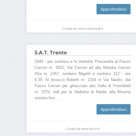
Approfondisci
Creato da www.vienormali.it
S.A.T. Trento
2449 - per sentiero e la Vedretta Presanella al Passo
Cercen m. 3022, Val Cercen ed alla Mandra Cercen
Alta m. 2267, sentiero Migotti e sentiero 212 - ore
6.30; Al bivacco Roberti m. 2204 in Val Nardis; dal
Passo Cercen per ghiacciaio alla Sella di Freshfield
m. 3375; indi per la Vedretta di Nardis alla Morena
sinistra fino ...
Approfondisci
Creato da www.sat.tn.it