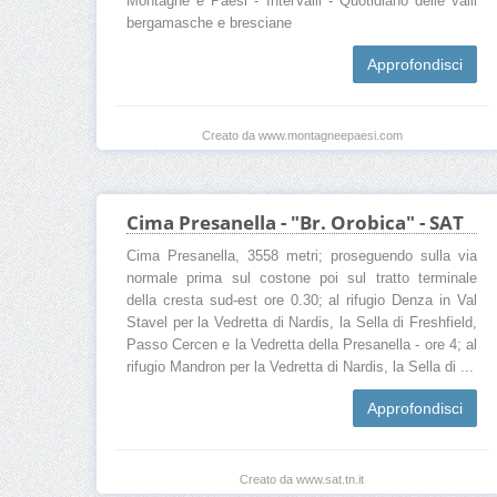
Montagne e Paesi - InterValli - Quotidiano delle valli
bergamasche e bresciane
Approfondisci
Creato da www.montagneepaesi.com
Cima Presanella - "Br. Orobica" - SAT
Cima Presanella, 3558 metri; proseguendo sulla via
normale prima sul costone poi sul tratto terminale
della cresta sud-est ore 0.30; al rifugio Denza in Val
Stavel per la Vedretta di Nardis, la Sella di Freshfield,
Passo Cercen e la Vedretta della Presanella - ore 4; al
rifugio Mandron per la Vedretta di Nardis, la Sella di ...
Approfondisci
Creato da www.sat.tn.it