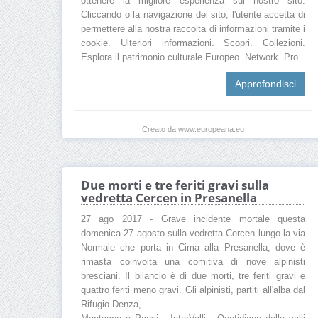
ottenere la migliore esperienza sul nostro sito.
Cliccando o la navigazione del sito, l'utente accetta di
permettere alla nostra raccolta di informazioni tramite i
cookie. Ulteriori informazioni. Scopri. Collezioni.
Esplora il patrimonio culturale Europeo. Network. Pro.
Approfondisci
Creato da www.europeana.eu
Due morti e tre feriti gravi sulla
vedretta Cercen in Presanella
27 ago 2017 - Grave incidente mortale questa
domenica 27 agosto sulla vedretta Cercen lungo la via
Normale che porta in Cima alla Presanella, dove è
rimasta coinvolta una comitiva di nove alpinisti
bresciani. Il bilancio è di due morti, tre feriti gravi e
quattro feriti meno gravi. Gli alpinisti, partiti all'alba dal
Rifugio Denza, ...