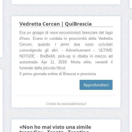
Vedretta Cercen | QuiBrescia
Era un gruppo di nove escursionisti bresciani del lago
d'Iseo. Erano in cordata in prossimità della Vedretta
Cercen, quando i primi due sono scivolati
coinvolgendo gli altri. - Advertisement -. ULTIME
NOTIZIE · BreBeMi, pick-up si ribalta in mezzo ad
autostrada. Apr 11, 2018. Morta otite, venerdì il
funerale della piccola Nicol.
Il primo giornale online di Brescia e provincia
Approfondisci
Creato da www.quibrescia.it
«Non ho mai visto una simile