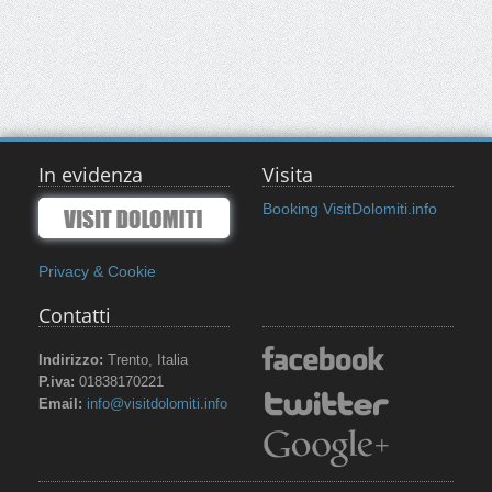
In evidenza
Visita
Booking VisitDolomiti.info
Privacy & Cookie
Contatti
Indirizzo:
Trento, Italia
P.iva:
01838170221
Email:
info@visitdolomiti.info