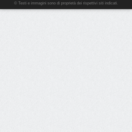
© Testi e immagini sono di proprietà dei rispettivi siti indicati.