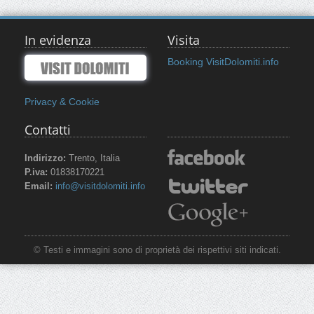
In evidenza
Visita
Booking VisitDolomiti.info
Privacy & Cookie
Contatti
Indirizzo:
Trento, Italia
P.iva:
01838170221
Email:
info@visitdolomiti.info
© Testi e immagini sono di proprietà dei rispettivi siti indicati.