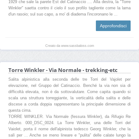
1929 che sale la parete Est del Catinaccio .... Alla destra, la "Torre
Winkler" saetta contro il cielo il suo profilo tagliente come la lama
d'un rasoio; sul suo capo, a mo' di diadema l'incoronano le ...
Approfondisci
Creato da www.sassbaloss.com
Torre Winkler - Via Normale - trekking-etc
Salita alpinistica alla seconda delle tre Torri del Vajolet per
elevazione, nel Gruppo del Catinaccio. Benché la via non sia di
difficoltà elevata, non è da sottovalutare. Come capita quando si
scala una struttura torreggiante, la verticalità della salita e delle
discese a corda doppia rappresentano la principale dimensione di
questa cima.
TORRE WINKLER. Via Normale (fessura Winkler), da Rifugio Re
Alberto. 000_DSC_0024. La Torre Winkler, una delle Torri del
Vaiolet, porta il nome dell'alpinista tedesco Georg Winkler, che la
salì per ... Anche se meno lineare e "pulita" delle calate lungo la