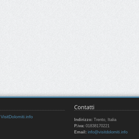
Contatti
VisitDolomiti.info
Indirizzo:
Trento, Italia
P.iva:
01838170221
Email:
info@visitdolomiti.info