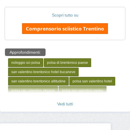
Scopri tutto su
Comprensorio sciistico Trentino
Approfondimenti:
noleggio sci polsa
polsa di brentonico paese
san valentino brentonico hotel bucaneve
san valentino brentonico altitudine
polsa san valentino hotel
polsa san valentino skipass
polsa san valentino meteo
polsa san valentino webcam
Vedi tutti
Quanto costa sciare a Polsa - San Valentino
Maestro sci Polsa - San Valentino
Corso sci Polsa - San Valentino