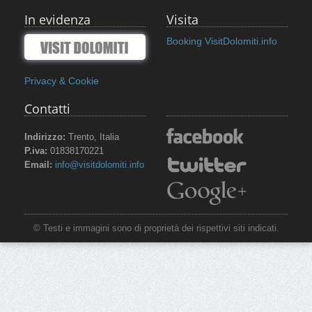
In evidenza
Visita
Booking VisitDolomiti.info
Privacy & Cookie
Contatti
Indirizzo:
Trento, Italia
P.iva:
01838170221
Email:
info@visitdolomiti.info
© Testi e immagini sono di proprietà dei rispettivi siti indicati.