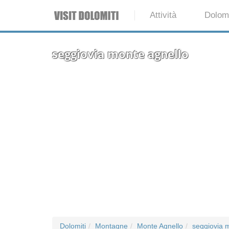
Attività
Dolomi
seggiovia monte agnello
Dolomiti
Montagne
Monte Agnello
seggiovia 