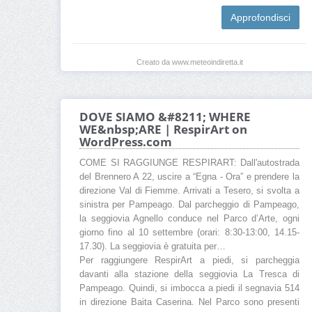
Approfondisci
Creato da www.meteoindiretta.it
DOVE SIAMO &#8211; WHERE
WE&nbsp;ARE | RespirArt on
WordPress.com
COME SI RAGGIUNGE RESPIRART: Dall'autostrada
del Brennero A 22, uscire a “Egna - Ora” e prendere la
direzione Val di Fiemme. Arrivati a Tesero, si svolta a
sinistra per Pampeago. Dal parcheggio di Pampeago,
la seggiovia Agnello conduce nel Parco d’Arte, ogni
giorno fino al 10 settembre (orari: 8:30-13:00, 14.15-
17.30). La seggiovia è gratuita per…
Per raggiungere RespirArt a piedi, si parcheggia
davanti alla stazione della seggiovia La Tresca di
Pampeago. Quindi, si imbocca a piedi il segnavia 514
in direzione Baita Caserina. Nel Parco sono presenti