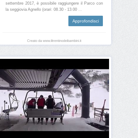
settembre 2017, è possibile raggiungere il Parco con
la seggiovia Agnello (orari: 08.30 - 13.00 ...
Approfondisci
Creato da www.iltrentinodeibambini.it