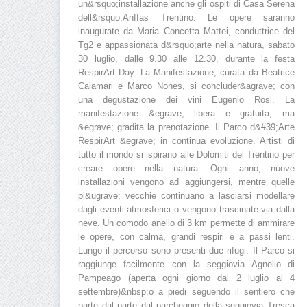
un&rsquo;installazione anche gli ospiti di Casa Serena
dell&rsquo;Anffas Trentino. Le opere saranno
inaugurate da Maria Concetta Mattei, conduttrice del
Tg2 e appassionata d&rsquo;arte nella natura, sabato
30 luglio, dalle 9.30 alle 12.30, durante la festa
RespirArt Day. La Manifestazione, curata da Beatrice
Calamari e Marco Nones, si concluder&agrave; con
una degustazione dei vini Eugenio Rosi. La
manifestazione &egrave; libera e gratuita, ma
&egrave; gradita la prenotazione. Il Parco d&#39;Arte
RespirArt &egrave; in continua evoluzione. Artisti di
tutto il mondo si ispirano alle Dolomiti del Trentino per
creare opere nella natura. Ogni anno, nuove
installazioni vengono ad aggiungersi, mentre quelle
pi&ugrave; vecchie continuano a lasciarsi modellare
dagli eventi atmosferici o vengono trascinate via dalla
neve. Un comodo anello di 3 km permette di ammirare
le opere, con calma, grandi respiri e a passi lenti.
Lungo il percorso sono presenti due rifugi. Il Parco si
raggiunge facilmente con la seggiovia Agnello di
Pampeago (aperta ogni giorno dal 2 luglio al 4
settembre)&nbsp;o a piedi seguendo il sentiero che
parte dal parte dal parcheggio della seggiovia Tresca