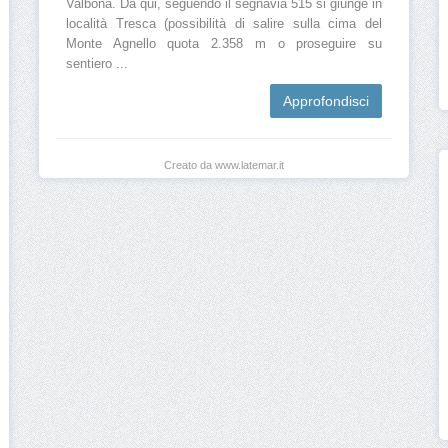
Valbona. Da qui, seguendo il segnavia 515 si giunge in
località Tresca (possibilità di salire sulla cima del
Monte Agnello quota 2.358 m o proseguire su
sentiero ...
Approfondisci
Creato da www.latemar.it