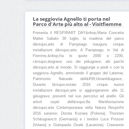
La seggiovia Agnello ti porta nel
Parco d'Arte più alto al - Visitfiemme
Presenta il RESPIRART DAY&nbsp;Maria Concetta
Mattei Sabato 30 luglio, la madrina del parco
d&rsquo;arte di Pampeago inaugura cinque
installazioni d&rsquo;arte. A Pampeago, in Val di
Fiemme,&nbsp;fra le quote 2000 e 2200,
c&rsquo;&egrave; uno dei pi&ugrave; alti parchi
d&rsquo;arte al mondo. Si raggiunge a piedi o con la
seggiovia Agnello, ammirando il gruppo del Latemar,
Patrimonio Naturale dell&#39;Umanit&agrave;.
Durante l&rsquo;estate 2016 cinque nuove
installazioni d&rsquo;arte si aggiungeranno alle 11
gi&agrave; presenti nel suo percorso ad anello. Gli
artisti ospiti dell&rsquo;8a Manifestazione
d&rsquo;arte Contemporanea nella Natura RespirArt
2016 saranno: Dorota Koziara (Polonia), Thorsten
Sch&ugrave;tt (Germania) e i trentini Luca Prosser
(Volano) e Giampaolo Osele (Lavarone). Creeranno