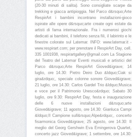
(20-30 minuti di salita). Sono consigliate scarpe da
trekking e giacca antipioggia. Nel Parco d&rsquo;Arte
RespirArt i bambini incontrano installazioni-gioco
ispirate alle opere d&rsquo;arte create ogni estate da
artisti di fama internazionale. Fra i numerosi giochi
dedicati ai bambini, il telefono senza fili, il labirinto e le
finestre colorate sul Latemar. INFO: www.latemar.it -
www.respirart.com; per prenotare il RespirArt Day, cell.
335 1001938, respirartgallery@gmail.com La Stagione
del Teatro del Latemar Eventi musicali e artistici del
Parco d&rsquo;Arte RespirArt Gioved&igrave; 14
luglio, ore 14.30: Pietro Deiro Duo &ldquo;Ciak si
gira&rdquo;, speciale colonne sonore Gioved&igrave;
21 luglio, ore 14.30: Carlos Gardel Trio &ldquo;Musica
e voce per il Patrimonio Unesco&rdquo; Sabato 30
luglio, ore 9.30: RespirArt Day, festa e inaugurazione
delle 6 nuove installazioni d&rsquo;arte
Gioved&igrave; 11 agosto, ore 14.30: Gianluca Campi
&ldquo;Il Campione sull&rsquo;Alpe&rdquo;, concerto
fisarmonica Gioved&igrave; 25 agosto, ore 14.30: Il
meglio del Georg Gershwin Eva Emingerova Quartet,
concerto jazz Gioved&igrave; 1 settembre, ore 14.30: