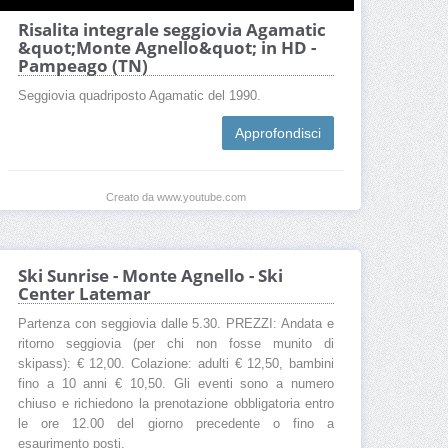
Risalita integrale seggiovia Agamatic
&quot;Monte Agnello&quot; in HD -
Pampeago (TN)
Seggiovia quadriposto Agamatic del 1990.
Approfondisci
Creato da www.youtube.com
Ski Sunrise - Monte Agnello - Ski
Center Latemar
Partenza con seggiovia dalle 5.30. PREZZI: Andata e
ritorno seggiovia (per chi non fosse munito di
skipass): € 12,00. Colazione: adulti € 12,50, bambini
fino a 10 anni € 10,50. Gli eventi sono a numero
chiuso e richiedono la prenotazione obbligatoria entro
le ore 12.00 del giorno precedente o fino a
esaurimento posti.