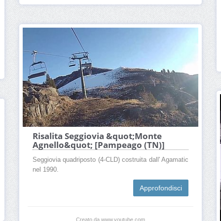
Risalita Seggiovia &quot;Monte
Agnello&quot; [Pampeago (TN)]
Seggiovia quadriposto (4-CLD) costruita dall' Agamatic
nel 1990.
Approfondisci
Creato da www.youtube.com