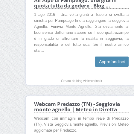
All'Alpe di Pampeago: una gita in
quota tutta da godere - Blog ...
1 ago 2016 - Una volta giunti a Tesero si svolta a
sinistra per Pampeago fino a raggiungere la seggiovia
Agnello. Funivia Monte Agnello. Sta ovviamente al
buonsenso dell'umano sapere se il suo quattrozampe
è in grado di affrontare la risalita in seggiovia; la
responsabilità è del tutto sua. Se il nostro amico
sta ...
Approfondisci
Creato da blog.visittrentino.it
Webcam Predazzo (TN) - Seggiovia
monte agnello | Meteo in Diretta
Webcam con immagini in tempo reale di Predazzo
(TN). Vista Seggiovia monte agnello. Previsioni Meteo
aggiornate per Predazzo.