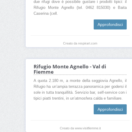
due rifugi dove è possibile gustare i prodotti tipici: il
Rifugio Monte Agnello (tel. 0462 815030) e Baita
Caserina (cell.
Approfondisci
Creato da respirart.com
Rifugio Monte Agnello - Val di
Fiemme
A quota 2.180 m, a monte della seggiovia Agnello, il
Rifugio ha un’ampia terrazza panoramica per godersi il
sole in tutta tranquillità. Servizio bar, self-service con i
tipici piatti trentini, in un’atmosfera calda e familiare.
Approfondisci
Creato da www.visitfiemme.it