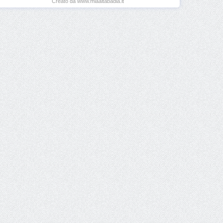
Creato da www.miaaltabadia.it