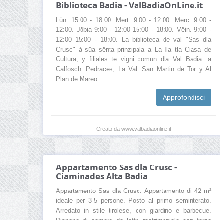
Biblioteca Badia - ValBadiaOnLine.it
Lün. 15:00 - 18:00. Mert. 9:00 - 12:00. Merc. 9:00 -
12:00. Jöbia 9:00 - 12:00 15:00 - 18:00. Vëin. 9:00 -
12:00 15:00 - 18:00. La biblioteca de val "Sas dla
Crusc" á süa sënta prinzipala a La Ila tla Ciasa de
Cultura, y filiales te vigni comun dla Val Badia: a
Calfosch, Pedraces, La Val, San Martin de Tor y Al
Plan de Mareo.
Approfondisci
Creato da www.valbadiaonline.it
Appartamento Sas dla Crusc -
Ciaminades Alta Badia
Appartamento Sas dla Crusc. Appartamento di 42 m²
ideale per 3-5 persone. Posto al primo seminterato.
Arredato in stile tirolese, con giardino e barbecue.