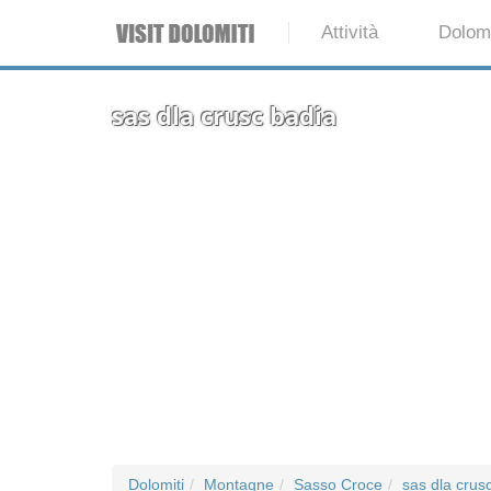
Attività
Dolomi
sas dla crusc badia
Dolomiti
Montagne
Sasso Croce
sas dla crus