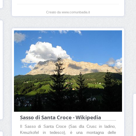
Creato da www.comunbadia.it
Sasso di Santa Croce - Wikipedia
Il Sasso di Santa Croce (Sas dla Crusc in ladino,
Kreuzkofel in tedesco), è una montagna delle