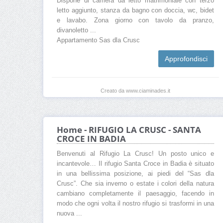
Dispone di camera da letto matrimoniale con terzo
letto aggiunto, stanza da bagno con doccia, wc, bidet
e lavabo. Zona giorno con tavolo da pranzo,
divanoletto ...
Appartamento Sas dla Crusc
Approfondisci
Creato da www.ciaminades.it
Home - RIFUGIO LA CRUSC - SANTA
CROCE IN BADIA
Benvenuti al Rifugio La Crusc! Un posto unico e
incantevole… Il rifugio Santa Croce in Badia è situato
in una bellissima posizione, ai piedi del “Sas dla
Crusc”. Che sia inverno o estate i colori della natura
cambiano completamente il paesaggio, facendo in
modo che ogni volta il nostro rifugio si trasformi in una
nuova ...