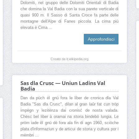
Dolomiti, nel gruppo delle Dolomiti Orientali di Badia
che domina la Val Badia con la sua parete verticale di
quasi 900 m. Il Sasso di Santa Croce fa parte delle
montagne dell'Alpe di Fanes piccola. La cima più
elevata è Cima ...
Approfondisci
Creato da it.wikipedia.org
Sas dla Crusc — Uniun Ladins Val
Badia
Dan da püch él gnü fora le liber de cronica dla Val
Badia "Sas dla Crusc", dilan al gran laûr fat cun tröp
impëgn y lezitënza dai cronisć de nosta valada.
Chësc bel liber à oramai na storia bindebò lungia. Le
pröm iade êl gnü dè fora ala fin di agn 1960, sciöche
plata d'informaziun y de articui de storia y cultura por i
mëmbri ...