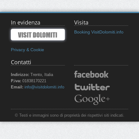
In evidenza
Visita
Booking VisitDolomiti.info
Privacy & Cookie
Contatti
Indirizzo:
Trento, Italia
P.iva:
01838170221
Email:
info@visitdolomiti.info
© Testi e immagini sono di proprietà dei rispettivi siti indicati.