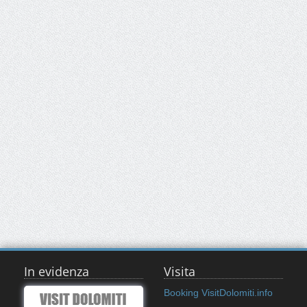
In evidenza
Visita
Booking VisitDolomiti.info