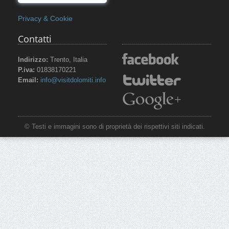
Privacy & Cookie
Contatti
Indirizzo:
Trento, Italia
P.iva:
01838170221
Email:
info@visitdolomiti.info
© Testi e immagini sono di proprietà dei rispettivi siti indicati.