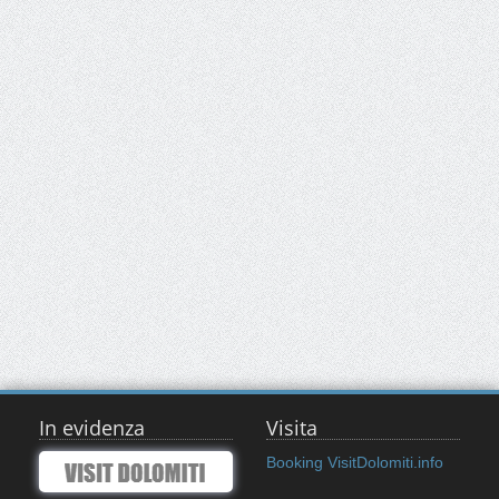
In evidenza
Visita
Booking VisitDolomiti.info