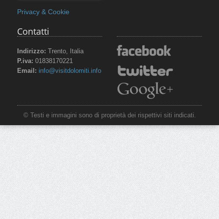
Privacy & Cookie
Contatti
Indirizzo:
Trento, Italia
P.iva:
01838170221
Email:
info@visitdolomiti.info
© Testi e immagini sono di proprietà dei rispettivi siti indicati.