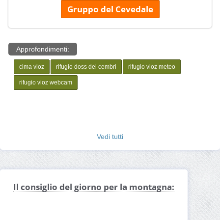
Gruppo del Cevedale
Approfondimenti:
cima vioz
rifugio doss dei cembri
rifugio vioz meteo
rifugio vioz webcam
Vedi tutti
Il consiglio del giorno per la montagna: