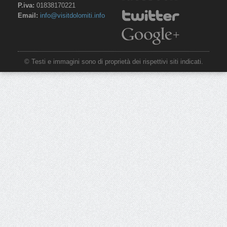
P.iva:
01838170221
Email:
info@visitdolomiti.info
© Testi e immagini sono di proprietà dei rispettivi siti indicati.