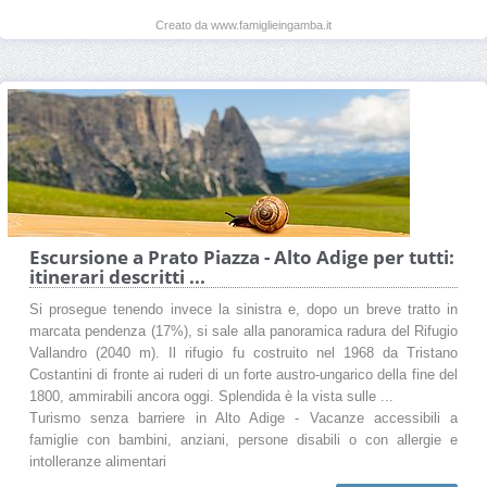
Creato da www.famiglieingamba.it
Escursione a Prato Piazza - Alto Adige per tutti:
itinerari descritti ...
Si prosegue tenendo invece la sinistra e, dopo un breve tratto in
marcata pendenza (17%), si sale alla panoramica radura del Rifugio
Vallandro (2040 m). Il rifugio fu costruito nel 1968 da Tristano
Costantini di fronte ai ruderi di un forte austro-ungarico della fine del
1800, ammirabili ancora oggi. Splendida è la vista sulle ...
Turismo senza barriere in Alto Adige - Vacanze accessibili a
famiglie con bambini, anziani, persone disabili o con allergie e
intolleranze alimentari