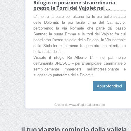
Rifugio in posizione straordinaria
presso le Torri del Vajolet nel ...
E' inoltre la base per alcune fra le più belle scalate
delle Dolomiti: la più facile cima del Catinaccio,
percorrendo la via Normale che parte dal passo
Santner, la punta Emma e le torri del Vajolet fra cui
ricordiamo l'aereo spigolo della Delago, la Via normale
della Stabeler e la meno frequentata ma altrettanto
bella salita della ...
Visitate il rifugio Re Alberto 1° - nel patrimonio
dell'umanità UNESCO – per arrampicare, camminare o
semplicemente immergersi nell'impressionante e
suggestivo panorama delle Dolomiti.
Approfondisci
Creato da www.rifugiorealberto.com
Il tuo viaggio comincia dalla valigia