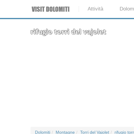
Attività
Dolomi
rifugio torri del vajolet
Dolomiti
Montagne
Torri del Vajolet
rifugio tor