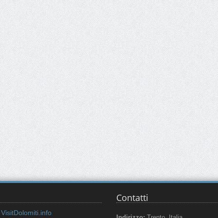
Contatti
VisitDolomiti.info
Indirizzo:
Trento, Italia