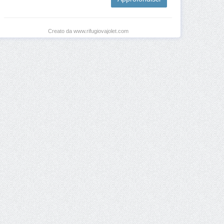
Creato da www.rifugiovajolet.com