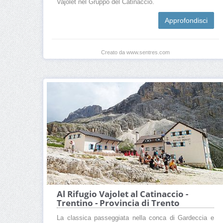
Vajolet nel Gruppo del Catinaccio.
Approfondisci
Creato da www.sentres.com
Al Rifugio Vajolet al Catinaccio -
Trentino - Provincia di Trento
La classica passeggiata nella conca di Gardeccia e