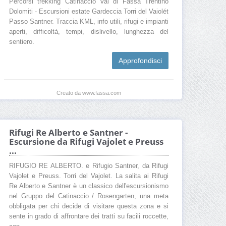
Percorsi trekking Catinaccio Val di Fassa Trentino
Dolomiti - Escursioni estate Gardeccia Torri del Vaiolét
Passo Santner. Traccia KML, info utili, rifugi e impianti
aperti, difficoltà, tempi, dislivello, lunghezza del
sentiero.
Approfondisci
Creato da www.fassa.com
Rifugi Re Alberto e Santner -
Escursione da Rifugi Vajolet e Preuss
...
RIFUGIO RE ALBERTO. e Rifugio Santner, da Rifugi
Vajolet e Preuss. Torri del Vajolet. La salita ai Rifugi
Re Alberto e Santner è un classico dell'escursionismo
nel Gruppo del Catinaccio / Rosengarten, una meta
obbligata per chi decide di visitare questa zona e si
sente in grado di affrontare dei tratti su facili roccette,