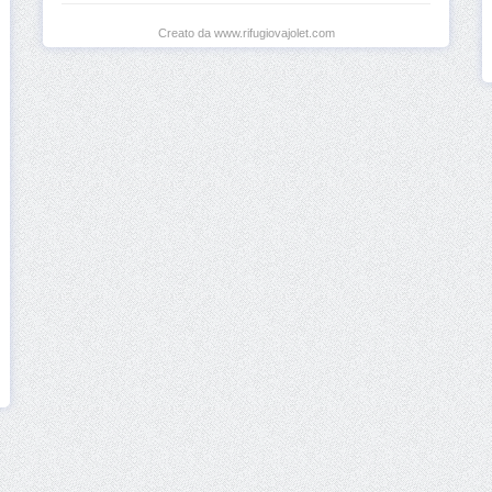
Creato da www.rifugiovajolet.com