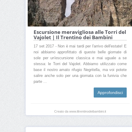
Escursione meravigliosa alle Torri del
Vajolet | Il Trentino dei Bambini
17 set 2017 - Non è mai tardi per l'arrivo dell'estate! E
noi abbiamo approfittato di queste belle giornate di
sole per un'escursione classica e mai uguale a se
stessa: le Torri del Vajolet. Abbiamo utilizzato come
base il nostro amato rifugio Negritella, ma voi potete
salire anche solo per una giornata con la funivia che
parte ...
Approfondisci
Creato da www.iltrentinodeibambini.it